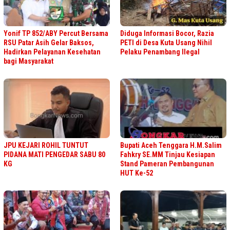
Yonif TP 852/ABY Percut Bersama
Diduga Informasi Bocor, Razia
RSU Patar Asih Gelar Baksos,
PETI di Desa Kuta Usang Nihil
Hadirkan Pelayanan Kesehatan
Pelaku Penambang Ilegal
bagi Masyarakat
JPU KEJARI ROHIL TUNTUT
Bupati Aceh Tenggara H.M.Salim
PIDANA MATI PENGEDAR SABU 80
Fahkry SE.MM Tinjau Kesiapan
KG
Stand Pameran Pembangunan
HUT Ke-52