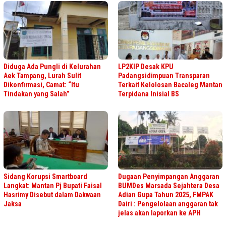
Diduga Ada Pungli di Kelurahan
LP2KIP Desak KPU
Aek Tampang, Lurah Sulit
Padangsidimpuan Transparan
Dikonfirmasi, Camat: “Itu
Terkait Kelolosan Bacaleg Mantan
Tindakan yang Salah”
Terpidana Inisial BS
Sidang Korupsi Smartboard
Dugaan Penyimpangan Anggaran
Langkat: Mantan Pj Bupati Faisal
BUMDes Marsada Sejahtera Desa
Hasrimy Disebut dalam Dakwaan
Adian Gupa Tahun 2025, FMPAK
Jaksa
Dairi : Pengelolaan anggaran tak
jelas akan laporkan ke APH