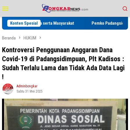
Loncat
Menu
ke
Mobile
konten
an Keluarga serta Masyarakat
Konten Spesial
Pemko Padangsidimpuan Diduga 
Beranda
HUKUM
Kontroversi Penggunaan Anggaran Dana
Covid-19 di Padangsidimpuan, Plt Kadisos :
Sudah Terlalu Lama dan Tidak Ada Data Lagi
!
Adminbongkar
Sabtu 31 Mei 2025