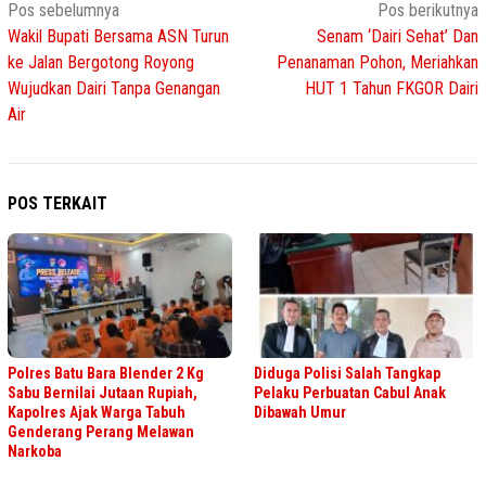
Navigasi
Pos sebelumnya
Pos berikutnya
Wakil Bupati Bersama ASN Turun
Senam ‘Dairi Sehat’ Dan
pos
ke Jalan Bergotong Royong
Penanaman Pohon, Meriahkan
Wujudkan Dairi Tanpa Genangan
HUT 1 Tahun FKGOR Dairi
Air
POS TERKAIT
Polres Batu Bara Blender 2 Kg
Diduga Polisi Salah Tangkap
Sabu Bernilai Jutaan Rupiah,
Pelaku Perbuatan Cabul Anak
Kapolres Ajak Warga Tabuh
Dibawah Umur
Genderang Perang Melawan
Narkoba