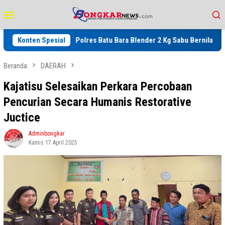
Loncat
Menu
ke
Mobile
konten
TKD
Konten Spesial
Polres Batu Bara Blender 2 Kg Sabu Bernilai Jutaan Rupi
Beranda
DAERAH
Kajatisu Selesaikan Perkara Percobaan
Pencurian Secara Humanis Restorative
Juctice
Adminbongkar
Kamis 17 April 2025