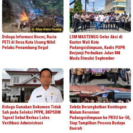
Diduga Informasi Bocor, Razia
LSM MASTENGG Gelar Aksi di
PETI di Desa Kuta Usang Nihil
Kantor Wali Kota
Pelaku Penambang Ilegal
Padangsidimpuan, Kadis PUPR
Berjanji Perbaikan Jalan BM
Muda Dimulai September
Diduga Gunakan Dokumen Tidak
Sekda Berangkatkan Kontingen
Sah pada Seleksi PPPK, BKPSDM
Malam Kesenian
Tapsel Sebut Berkas Lolos
Padangsidimpuan ke PRSU ke-50,
Verifikasi Administrasi
Siap Tampilkan Pesona Budaya
Daerah