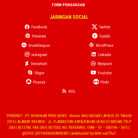
FORM PENGADUAN
JARINGAN SOCIAL
Facebook
Twitter
Pinterest
Tumblr
Stumbleupon
WordPress
Instagram
Linkedin
Deviantart
Myspace
Skype
Youtube
Picassa
Flickr
RSS
PENERBIT : PT. BONGKAR PERS NEWS - Nomor AHU-0010421.AHA.01.01.TAHUN
2015 | ALAMAT REDAKSI : JL. FLAMBOYAN RAYA/RAHARJA NO.37 MEDAN TELP
(061) 8213786. FAX (061) 8215552 NO. REKENING: 1088 – 01 – 000196 – 30-5 |
@2010- 2019 BONGKARNEWS | webmaster by Mint vanThaT