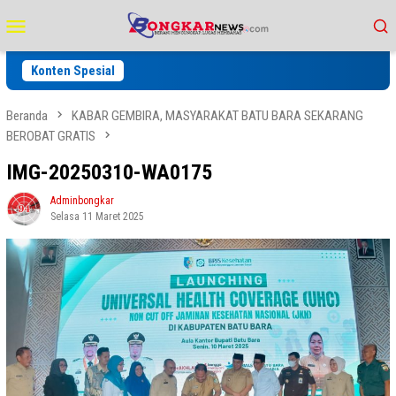
Loncat
Menu
ke
Mobile
konten
Konten Spesial
Beranda
KABAR GEMBIRA, MASYARAKAT BATU BARA SEKARANG
BEROBAT GRATIS
IMG-20250310-WA0175
Adminbongkar
Selasa 11 Maret 2025