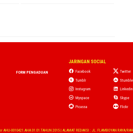
JARINGAN SOCIAL
Facebook
Twitter
FORM PENGADUAN
Tumblr
Stumbl
Instagram
Linkedin
Myspace
Skype
Picassa
Flickr
r AHU-0010421.AHA.01.01.TAHUN 2015 | ALAMAT REDAKSI : JL. FLAMBOYAN RAYA/RAH