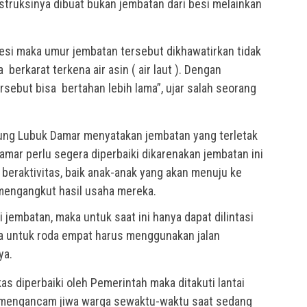
struksinya dibuat bukan jembatan dari besi melainkan
besi maka umur jembatan tersebut dikhawatirkan tidak
berkarat terkena air asin ( air laut ). Dengan
sebut bisa bertahan lebih lama”, ujar salah seorang
ng Lubuk Damar menyatakan jembatan yang terletak
amar perlu segera diperbaiki dikarenakan jembatan ini
 beraktivitas, baik anak-anak yang akan menuju ke
engangkut hasil usaha mereka.
 jembatan, maka untuk saat ini hanya dapat dilintasi
a untuk roda empat harus menggunakan jalan
ya.
ekas diperbaiki oleh Pemerintah maka ditakuti lantai
t mengancam jiwa warga sewaktu-waktu saat sedang