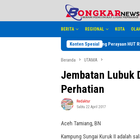
Loncat
tutup
ke
konten
BERITA
REGIONAL
KOTA
OLA
Jelang Perayaan HUT RI ke 81, Rutan K
Konten Spesial
Beranda
UTAMA
Jembatan Lubuk 
Perhatian
Redaktur
Sabtu 22 April 2017
Aceh Tamiang, BN
Kampung Sungai Kuruk II adalah s