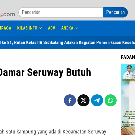
Pencarian
HRAGA
KILAS INFO
ADV
ANEKA
elas IIB Sidikalang Adakan Kegiatan Pemeriksaan Kesehatan Gratis Unt
PADAN
Damar Seruway Butuh
alah satu kampung yang ada di Kecamatan Seruway