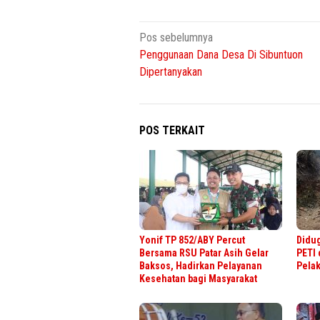
Navigasi
Pos sebelumnya
Penggunaan Dana Desa Di Sibuntuon
pos
Dipertanyakan
POS TERKAIT
Yonif TP 852/ABY Percut
Didug
Bersama RSU Patar Asih Gelar
PETI 
Baksos, Hadirkan Pelayanan
Pela
Kesehatan bagi Masyarakat