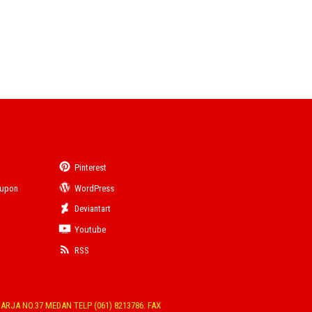
Pinterest
eupon
WordPress
Deviantart
Youtube
RSS
ARJA NO.37 MEDAN TELP (061) 8213786. FAX