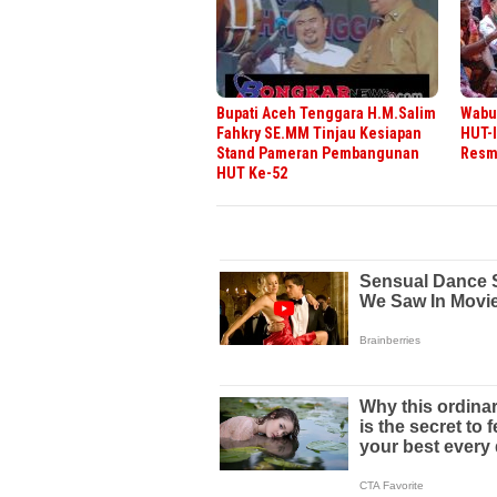
Bupati Aceh Tenggara H.M.Salim
Wabup
Fahkry SE.MM Tinjau Kesiapan
HUT-I
Stand Pameran Pembangunan
Resmi
HUT Ke-52