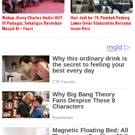
Wabup Jhony Charles Hadiri HUT-
Hari Jadi ke-19, Pemkab Padang
III Pamagar, Sekaligus Resmikan
Lawas Gelar Silaturahmi Bersama
Masjid Al – Fauzi
Insan Pers