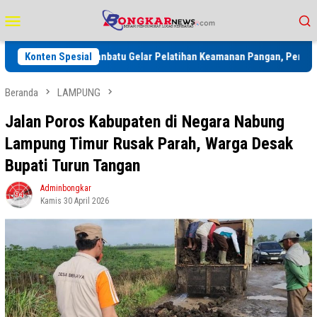
Loncat
Menu
ke
Mobile
konten
es Labuhanbatu Gelar Pelatihan Keamanan Pangan, Perkuat Standar H
Konten Spesial
Beranda
LAMPUNG
Jalan Poros Kabupaten di Negara Nabung
Lampung Timur Rusak Parah, Warga Desak
Bupati Turun Tangan
Adminbongkar
Kamis 30 April 2026