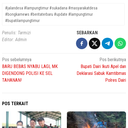
#jalandesa #lampungtimur #sukadana #masyarakatdesa
#bongkarnews #beritaterbaru #update #lampungtimur
#bupatilampungtimur
Penulis: Tarmizi
SEBARKAN
Editor: Admin
Navigasi
Pos sebelumnya
Pos berikutnya
BARU BEBAS NYABU LAGI, MK
Bupati Dairi Ikuti Apel dan
pos
DIGENDONG POLISI KE SEL
Deklarasi Sabuk Kamtibmas
TAHANAN!
Polres Dairi
POS TERKAIT