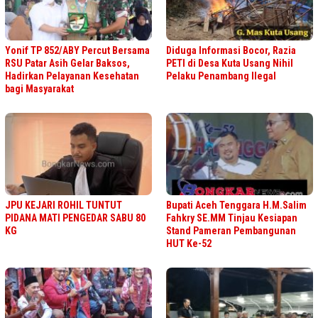
Yonif TP 852/ABY Percut Bersama
Diduga Informasi Bocor, Razia
RSU Patar Asih Gelar Baksos,
PETI di Desa Kuta Usang Nihil
Hadirkan Pelayanan Kesehatan
Pelaku Penambang Ilegal
bagi Masyarakat
JPU KEJARI ROHIL TUNTUT
Bupati Aceh Tenggara H.M.Salim
PIDANA MATI PENGEDAR SABU 80
Fahkry SE.MM Tinjau Kesiapan
KG
Stand Pameran Pembangunan
HUT Ke-52