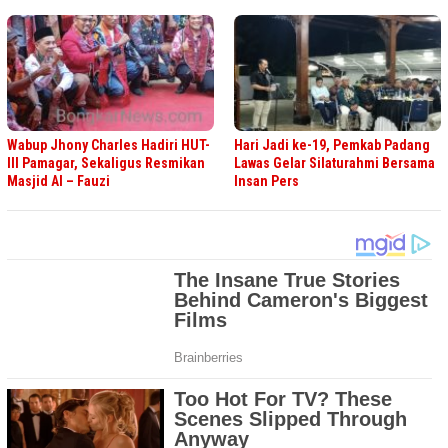
Wabup Jhony Charles Hadiri HUT-
Hari Jadi ke-19, Pemkab Padang
III Pamagar, Sekaligus Resmikan
Lawas Gelar Silaturahmi Bersama
Masjid Al – Fauzi
Insan Pers