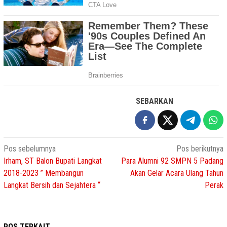
SEBARKAN
Navigasi
Pos sebelumnya
Pos berikutnya
Irham, ST Balon Bupati Langkat
Para Alumni 92 SMPN 5 Padang
pos
2018-2023 ” Membangun
Akan Gelar Acara Ulang Tahun
Langkat Bersih dan Sejahtera “
Perak
POS TERKAIT