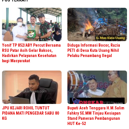
Yonif TP 852/ABY Percut Bersama
Diduga Informasi Bocor, Razia
RSU Patar Asih Gelar Baksos,
PETI di Desa Kuta Usang Nihil
Hadirkan Pelayanan Kesehatan
Pelaku Penambang Ilegal
bagi Masyarakat
JPU KEJARI ROHIL TUNTUT
Bupati Aceh Tenggara H.M.Salim
PIDANA MATI PENGEDAR SABU 80
Fahkry SE.MM Tinjau Kesiapan
KG
Stand Pameran Pembangunan
HUT Ke-52