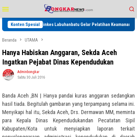
Loncat
Menu
ke
Mobile
konten
Konten Spesial
Dinkes Labuhanbatu Gelar Pelatihan Keamanan Pangan, Perk
Beranda
UTAMA
Hanya Habiskan Anggaran, Sekda Aceh
Ingatkan Pejabat Dinas Kependudukan
Adminbongkar
Sabtu 30 Juli 2016
Banda Aceh ,BN | Hanya pandai kuras anggaran sedangkan
hasil tiada. Begitulah gambaran yang terpampang selama ini.
Menyikapi hal itu, Sekda Aceh, Drs. Dermawan MM, meminta
para Kepala Dinas Kependudukandan Pecatatan Sipil
Kabupaten/Kota untuk menyiapkan laporan terkait
penyelenggaraan administrasi kependudukan di daerah