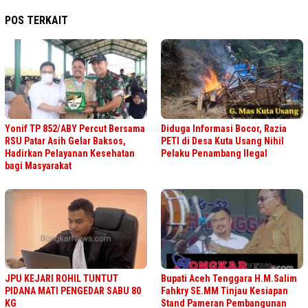
POS TERKAIT
Yonif TP 852/ABY Percut Bersama
Diduga Informasi Bocor, Razia
RSU Patar Asih Gelar Baksos,
PETI di Desa Kuta Usang Nihil
Hadirkan Pelayanan Kesehatan
Pelaku Penambang Ilegal
bagi Masyarakat
JPU KEJARI ROHIL TUNTUT
Bupati Aceh Tenggara H.M.Salim
PIDANA MATI PENGEDAR SABU 80
Fahkry SE.MM Tinjau Kesiapan
KG
Stand Pameran Pembangunan