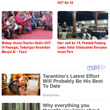
HUT Ke-52
Wabup Jhony Charles Hadiri HUT-
Hari Jadi ke-19, Pemkab Padang
III Pamagar, Sekaligus Resmikan
Lawas Gelar Silaturahmi Bersama
Masjid Al – Fauzi
Insan Pers