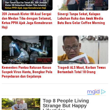
359 Jemaah Kloter 08 Asal Sergai
Sinergi Tanpa Sekat, Kalapas
dan Medan Tiba dengan Selamat,
Labuhan Ruku dan Awak Media
Ketua PPIH Ajak Jaga Kemabruran
Batu Bara Gelar Coffee Morning
Haji
Kemenkes Pantau Ratusan Kasus
Tragedi ALS Maut, Korban Tewas
Suspek Virus Hanta, Bongkar Pola
Bertambah Total 18 Orang
Penyebaran dan Gejalanya