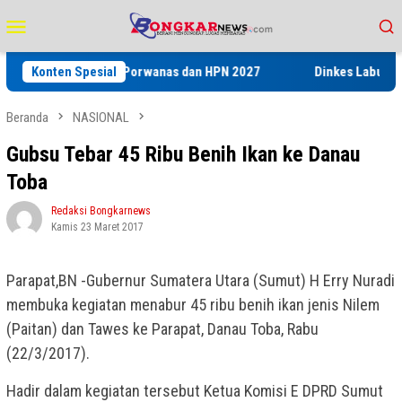
Loncat
Menu
ke
Mobile
konten
kses’ pada Porwanas dan HPN 2027
Konten Spesial
Dinkes Labuhanbatu Gelar
Beranda
NASIONAL
Gubsu Tebar 45 Ribu Benih Ikan ke Danau
Toba
Redaksi Bongkarnews
Kamis 23 Maret 2017
Parapat,BN -Gubernur Sumatera Utara (Sumut) H Erry Nuradi
membuka kegiatan menabur 45 ribu benih ikan jenis Nilem
(Paitan) dan Tawes ke Parapat, Danau Toba, Rabu
(22/3/2017).
Hadir dalam kegiatan tersebut Ketua Komisi E DPRD Sumut