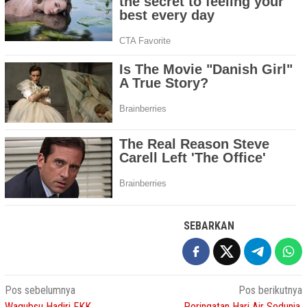
SEBARKAN
Navigasi
Pos sebelumnya
Pos berikutnya
Wagubsu Hadiri FKK
Peringatan Hari Air Sedunia,