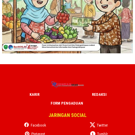
KARIR
REDAKSI
FORM PENGADUAN
JARINGAN SOCIAL
Facebook
Twitter
Pinterest
Tumblr