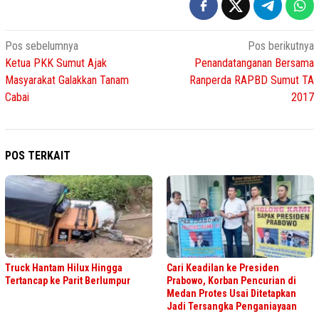
Navigasi
Pos sebelumnya
Pos berikutnya
Ketua PKK Sumut Ajak
Penandatanganan Bersama
pos
Masyarakat Galakkan Tanam
Ranperda RAPBD Sumut TA
Cabai
2017
POS TERKAIT
Truck Hantam Hilux Hingga
Cari Keadilan ke Presiden
Tertancap ke Parit Berlumpur
Prabowo, Korban Pencurian di
Medan Protes Usai Ditetapkan
Jadi Tersangka Penganiayaan