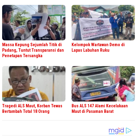
Massa Kepung Sejumlah Titik di
Kelompok Wartawan Demo di
Padang, Tuntut Transparansi dan
Lapas Labuhan Ruku
Penetapan Tersangka
Tragedi ALS Maut, Korban Tewas
Bus ALS 147 Alami Kecelakaan
Bertambah Total 18 Orang
Maut di Pasaman Barat