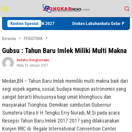
Loncat
Menu
ke
Mobile
konten
rwanas dan HPN 2027
Konten Spesial
Dinkes Labuhanbatu Gelar Pelatihan Ke
Beranda
PERISTIWA
Gubsu : Tahun Baru Imlek Miliki Multi Makna
Redaksi Bongkarnews
Rabu 25 Januari 2017
Medan,BN – Tahun Baru Imlek memiliki multi makna baik dari
segi aspek agama, sosial, budaya maupun astronomis yang
sangat berarti khususnya bagi umat khonghucu dan
masyarakat Tionghoa. Demikian sambutan Gubernur
Sumatera Utara Ir H Tengku Erry Nuradi, M.Si pada acara
Resepsi Tahun Baru Imlek 2017 2017 yang dilaksanakan
Konjen RRC di Regale International Convention Center