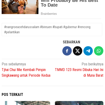
#nangroeacehdarussalam #bireuen #bupati #gubernur #rencong
#pelantikan
SEBARKAN
Navigasi
Pos sebelumnya
Pos berikutnya
Tjhai Chui Mie Kembali Pimpin
TMMD 123 Resmi Dibuka Hari Ini
pos
Singkawang untuk Periode Kedua
di Muna Barat
POS TERKAIT