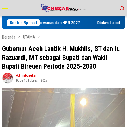
Loncat
Menu
ke
Mobile
konten
 pada Porwanas dan HPN 2027
Konten Spesial
Dinkes Labuhanbatu Gelar Pel
Beranda
UTAMA
Gubernur Aceh Lantik H. Mukhlis, ST dan Ir.
Razuardi, MT sebagai Bupati dan Wakil
Bupati Bireuen Periode 2025-2030
Adminbongkar
Rabu 19 Februari 2025