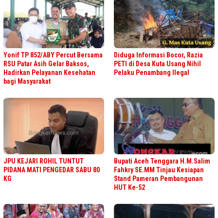
Yonif TP 852/ABY Percut Bersama
Diduga Informasi Bocor, Razia
RSU Patar Asih Gelar Baksos,
PETI di Desa Kuta Usang Nihil
Hadirkan Pelayanan Kesehatan
Pelaku Penambang Ilegal
bagi Masyarakat
JPU KEJARI ROHIL TUNTUT
Bupati Aceh Tenggara H.M.Salim
PIDANA MATI PENGEDAR SABU 80
Fahkry SE.MM Tinjau Kesiapan
KG
Stand Pameran Pembangunan
HUT Ke-52