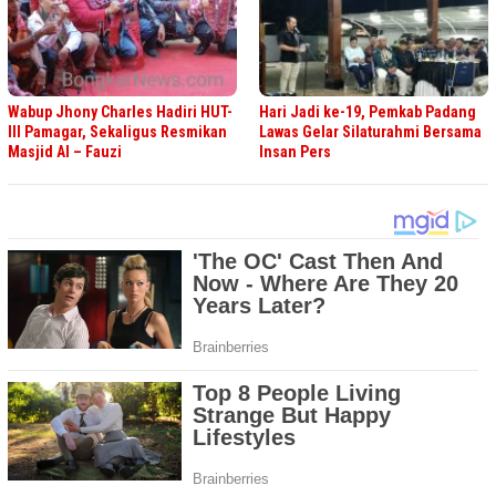
Wabup Jhony Charles Hadiri HUT-
Hari Jadi ke-19, Pemkab Padang
III Pamagar, Sekaligus Resmikan
Lawas Gelar Silaturahmi Bersama
Masjid Al – Fauzi
Insan Pers