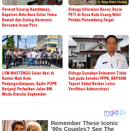
Pererat Sinergi Kamtibmas,
Diduga Informasi Bocor, Razia
Kapolres Batu Bara Gelar Temu
PETI di Desa Kuta Usang Nihil
Ramah dan Dialog Harmonis
Pelaku Penambang Ilegal
Bersama Insan Pers
LSM MASTENGG Gelar Aksi di
Diduga Gunakan Dokumen Tidak
Kantor Wali Kota
Sah pada Seleksi PPPK, BKPSDM
Padangsidimpuan, Kadis PUPR
Tapsel Sebut Berkas Lolos
Berjanji Perbaikan Jalan BM
Verifikasi Administrasi
Muda Dimulai September