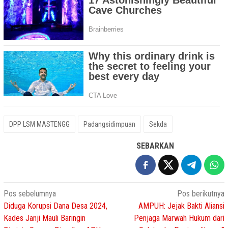
DPP LSM MASTENGG
Padangsidimpuan
Sekda
SEBARKAN
Navigasi
Pos sebelumnya
Pos berikutnya
Diduga Korupsi Dana Desa 2024,
AMPUH: Jejak Bakti Aliansi
pos
Kades Janji Mauli Baringin
Penjaga Marwah Hukum dari