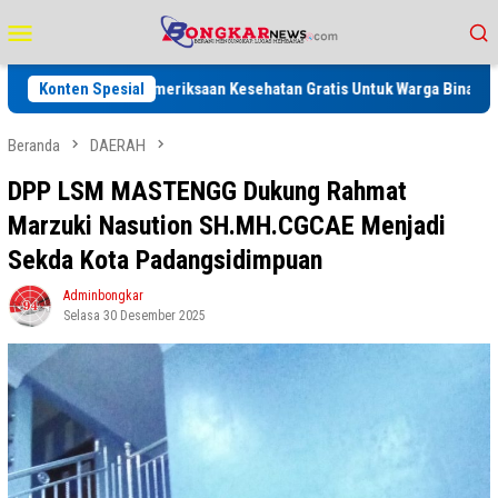
Loncat
Menu
ke
Mobile
konten
giatan Pemeriksaan Kesehatan Gratis Untuk Warga Binaan dan Keluarga s
Konten Spesial
Beranda
DAERAH
DPP LSM MASTENGG Dukung Rahmat
Marzuki Nasution SH.MH.CGCAE Menjadi
Sekda Kota Padangsidimpuan
Adminbongkar
Selasa 30 Desember 2025