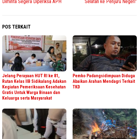
Diminta Segera Diperiksa APH
Selatan ke Penjuru Negeri”
POS TERKAIT
Jelang Perayaan HUT RI ke 81,
Pemko Padangsidimpuan Diduga
Rutan Kelas IIB Sidikalang Adakan
Abaikan Arahan Mendagri Terkait
Kegiatan Pemeriksaan Kesehatan
TKD
Gratis Untuk Warga Binaan dan
Keluarga serta Masyarakat