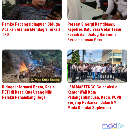
Pemko Padangsidimpuan Diduga
Pererat Sinergi Kamtibmas,
Abaikan Arahan Mendagri Terkait
Kapolres Batu Bara Gelar Temu
TKD
Ramah dan Dialog Harmonis
Bersama Insan Pers
Diduga Informasi Bocor, Razia
LSM MASTENGG Gelar Aksi di
PETI di Desa Kuta Usang Nihil
Kantor Wali Kota
Pelaku Penambang Ilegal
Padangsidimpuan, Kadis PUPR
Berjanji Perbaikan Jalan BM
Muda Dimulai September