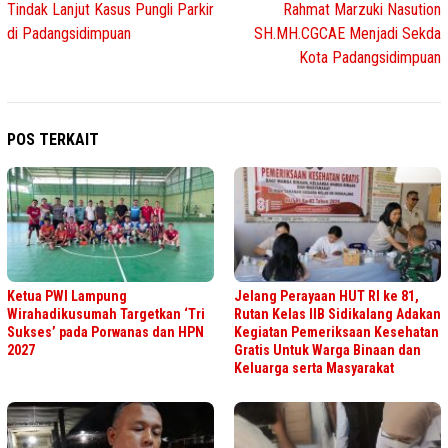
Tindak Lanjut Kasus Pungli Parkir
Rahmat Marzuki Nasution
di Padangsidimpuan
SH.MH.CGCAE Menjadi Sekda
Kota Padangsidimpuan
POS TERKAIT
Ketua PWI Lampung
Jelang Perayaan HUT RI ke 81,
Wirahadikusumah Targetkan ‘Tri
Rutan Kelas IIB Sidikalang Adakan
Sukses’ pada Porwanas dan HPN
Kegiatan Pemeriksaan Kesehatan
2027
Gratis Untuk Warga Binaan dan
Keluarga serta Masyarakat