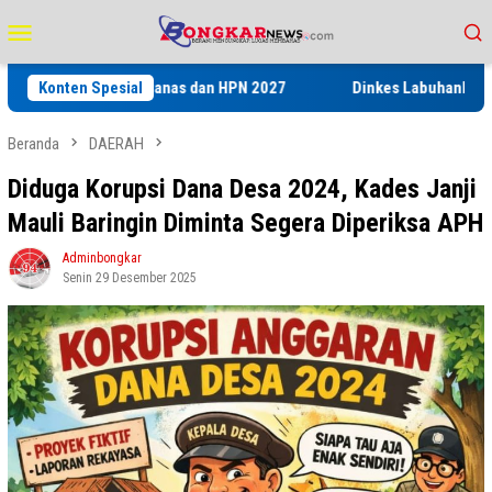
Loncat
Menu
ke
Mobile
konten
da Porwanas dan HPN 2027
Konten Spesial
Dinkes Labuhanbatu Gelar Pelatih
Beranda
DAERAH
Diduga Korupsi Dana Desa 2024, Kades Janji
Mauli Baringin Diminta Segera Diperiksa APH
Adminbongkar
Senin 29 Desember 2025