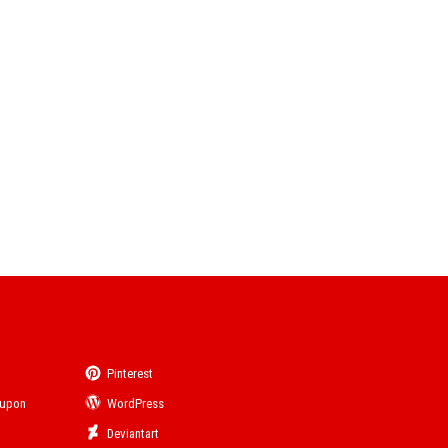
Pinterest
eupon
WordPress
Deviantart