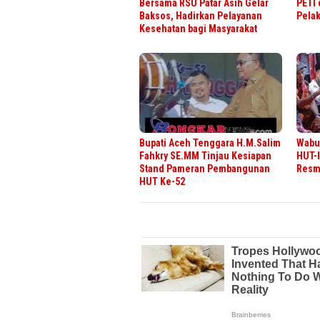
Bersama RSU Patar Asih Gelar
PETI 
Baksos, Hadirkan Pelayanan
Pela
Kesehatan bagi Masyarakat
Bupati Aceh Tenggara H.M.Salim
Wabup
Fahkry SE.MM Tinjau Kesiapan
HUT-I
Stand Pameran Pembangunan
Resmi
HUT Ke-52