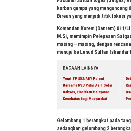
Pasukan Satuan tugas (Satgas) K
korban gempa yang menguncang 6.
Bireun yang menjadi titik lokasi y
Komandan Korem (Danrem) 011/Lil
M.Si, memimpin Pelepasan Satgas
masing – masing, dengan rencana 
menuju ke Lanud Sultan Iskandar 
BACAAN LAINNYA
Yonif TP 852/ABY Percut
Did
Bersama RSU Patar Asih Gelar
Raz
Baksos, Hadirkan Pelayanan
Us
Kesehatan bagi Masyarakat
Pe
Gelombang 1 berangkat pada tang
sedangkan gelombang 2 berangkat