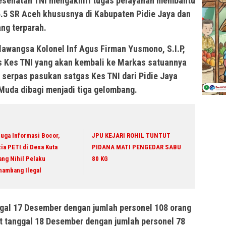
esehatan TNI mengakhiri tugas pelayanan membantu
5 SR Aceh khususnya di Kabupaten Pidie Jaya dan
ang terparah.
awangsa Kolonel Inf Agus Firman Yusmono, S.I.P,
 Kes TNI yang akan kembali ke Markas satuannya
serpas pasukan satgas Kes TNI dari Pidie Jaya
Muda dibagi menjadi tiga gelombang.
uga Informasi Bocor,
JPU KEJARI ROHIL TUNTUT
ia PETI di Desa Kuta
PIDANA MATI PENGEDAR SABU
ang Nihil Pelaku
80 KG
nambang Ilegal
gal 17 Desember dengan jumlah personel 108 orang
 tanggal 18 Desember dengan jumlah personel 78