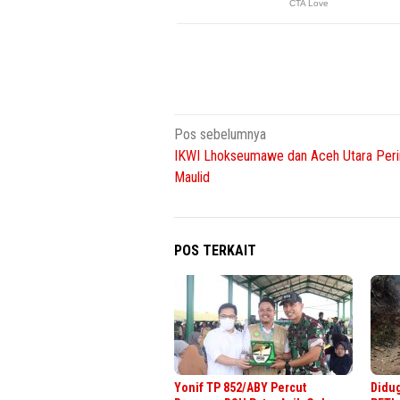
Navigasi
Pos sebelumnya
IKWI Lhokseumawe dan Aceh Utara Peri
pos
Maulid
POS TERKAIT
Yonif TP 852/ABY Percut
Didug