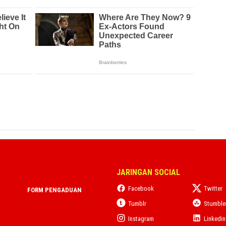
JARINGAN SOCIAL
Facebook
Twitter
FORM PENGADUAN
Tumblr
Stumbl
Instagram
Linkedin