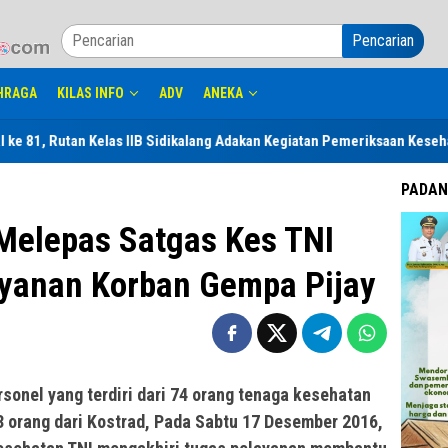
Pencarian
HRAGA
KILAS INFO
ADV
ANEKA
 Kelas IIB Sidikalang Adakan Kegiatan Pemeriksaan Kesehatan Gratis Un
PADAN
Melepas Satgas Kes TNI
ayanan Korban Gempa Pijay
sonel yang terdiri dari 74 orang tenaga kesehatan
3 orang dari Kostrad, Pada Sabtu 17 Desember 2016,