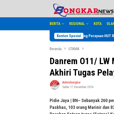
Loncat
tutup
ke
konten
BERITA
REGIONAL
KOTA
OLA
Jelang Perayaan HUT RI ke 81, Rutan
Konten Spesial
Beranda
UTAMA
Danrem O11/ LW 
Akhiri Tugas Pel
Adminbongkar
Sabtu 17 Desember 2016
Pidie Jaya | BN– Sebanyak 260 per
Paskhas, 103 orang Marinir dan 8