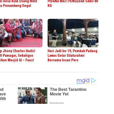
di Desa Kuta Usang Nihil
PIDANA MATI PENGEDAR SABU 80
ku Penambang Ilegal
KG
 Jhony Charles Hadiri
Hari Jadi ke-19, Pemkab Padang
II Pamagar, Sekaligus
Lawas Gelar Silaturahmi
kan Masjid Al – Fauzi
Bersama Insan Pers