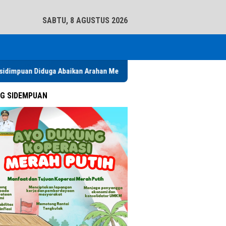
tutup
SABTU, 8 AGUSTUS 2026
a Abaikan Arahan Mendagri Terkait TKD
Polres Batu Bara Bl
G SIDEMPUAN