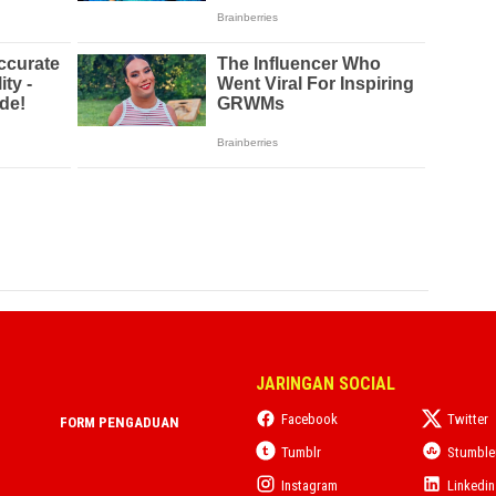
JARINGAN SOCIAL
Facebook
Twitter
FORM PENGADUAN
Tumblr
Stumbl
Instagram
Linkedin