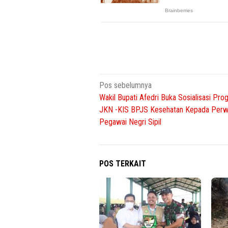
Navigasi
Pos sebelumnya
Wakil Bupati Afedri Buka Sosialisasi Pro
pos
JKN -KIS BPJS Kesehatan Kepada Perwa
Pegawai Negri Sipil
POS TERKAIT