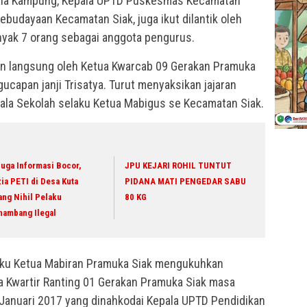
pala Kampung, Kepala UPTD Puskesmas Kecamatan
ebudayaan Kecamatan Siak, juga ikut dilantik oleh
nyak 7 orang sebagai anggota pengurus.
in langsung oleh Ketua Kwarcab 09 Gerakan Pramuka
gucapan janji Trisatya. Turut menyaksikan jajaran
ala Sekolah selaku Ketua Mabigus se Kecamatan Siak.
uga Informasi Bocor,
JPU KEJARI ROHIL TUNTUT
ia PETI di Desa Kuta
PIDANA MATI PENGEDAR SABU
ang Nihil Pelaku
80 KG
nambang Ilegal
elaku Ketua Mabiran Pramuka Siak mengukuhkan
 Kwartir Ranting 01 Gerakan Pramuka Siak masa
 Januari 2017 yang dinahkodai Kepala UPTD Pendidikan