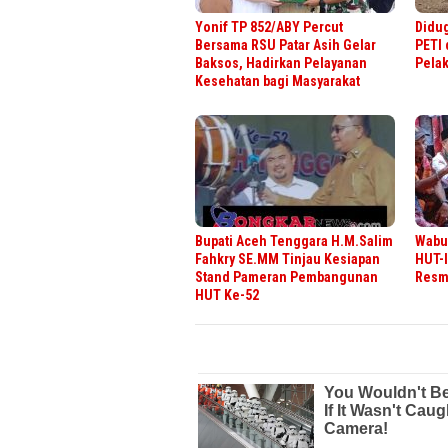
Yonif TP 852/ABY Percut
Didug
Bersama RSU Patar Asih Gelar
PETI 
Baksos, Hadirkan Pelayanan
Pela
Kesehatan bagi Masyarakat
Bupati Aceh Tenggara H.M.Salim
Wabup
Fahkry SE.MM Tinjau Kesiapan
HUT-I
Stand Pameran Pembangunan
Resmi
HUT Ke-52