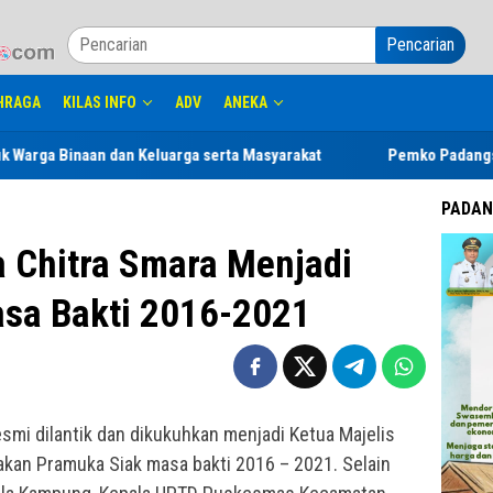
Pencarian
HRAGA
KILAS INFO
ADV
ANEKA
 dan Keluarga serta Masyarakat
Pemko Padangsidimpuan Didug
PADAN
a Chitra Smara Menjadi
sa Bakti 2016-2021
esmi dilantik dan dikukuhkan menjadi Ketua Majelis
kan Pramuka Siak masa bakti 2016 – 2021. Selain