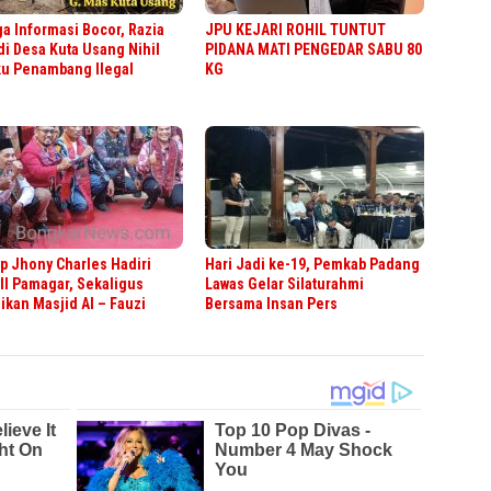
a Informasi Bocor, Razia
JPU KEJARI ROHIL TUNTUT
di Desa Kuta Usang Nihil
PIDANA MATI PENGEDAR SABU 80
ku Penambang Ilegal
KG
 Jhony Charles Hadiri
Hari Jadi ke-19, Pemkab Padang
II Pamagar, Sekaligus
Lawas Gelar Silaturahmi
kan Masjid Al – Fauzi
Bersama Insan Pers