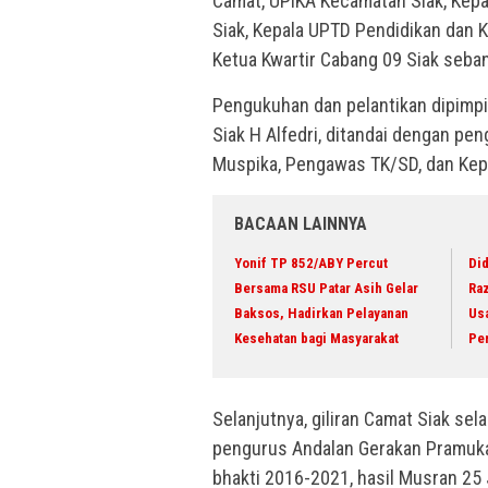
Camat, UPIKA Kecamatan Siak, Ke
Siak, Kepala UPTD Pendidikan dan K
Ketua Kwartir Cabang 09 Siak seba
Pengukuhan dan pelantikan dipimp
Siak H Alfedri, ditandai dengan pen
Muspika, Pengawas TK/SD, dan Kep
BACAAN LAINNYA
Yonif TP 852/ABY Percut
Did
Bersama RSU Patar Asih Gelar
Raz
Baksos, Hadirkan Pelayanan
Us
Kesehatan bagi Masyarakat
Pe
Selanjutnya, giliran Camat Siak s
pengurus Andalan Gerakan Pramuka
bhakti 2016-2021, hasil Musran 25