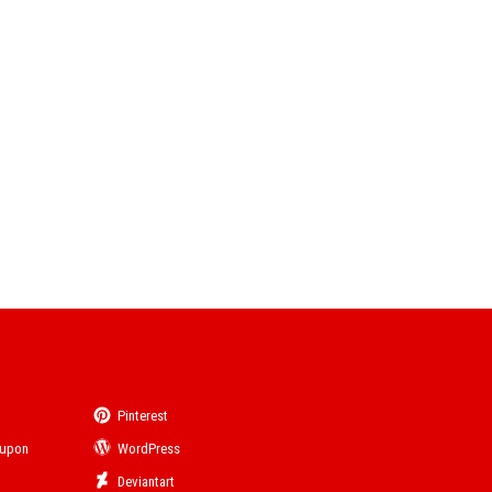
Pinterest
eupon
WordPress
Deviantart