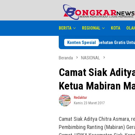
Loncat
tutup
ke
konten
BERITA
REGIONAL
KOTA
OLA
lang Adakan Kegiatan Pemeriksaan Kesehatan Gratis Untuk Warga Binaan
Konten Spesial
Beranda
NASIONAL
Camat Siak Adity
Ketua Mabiran Ma
Redaktur
Kamis 23 Maret 2017
Camat Siak Aditya Chitra Asmara, r
Pembimbing Ranting (Mabiran) Gera