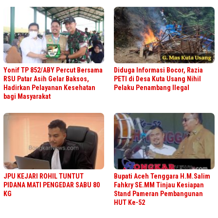
Yonif TP 852/ABY Percut Bersama
Diduga Informasi Bocor, Razia
RSU Patar Asih Gelar Baksos,
PETI di Desa Kuta Usang Nihil
Hadirkan Pelayanan Kesehatan
Pelaku Penambang Ilegal
bagi Masyarakat
JPU KEJARI ROHIL TUNTUT
Bupati Aceh Tenggara H.M.Salim
PIDANA MATI PENGEDAR SABU 80
Fahkry SE.MM Tinjau Kesiapan
KG
Stand Pameran Pembangunan
HUT Ke-52