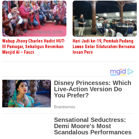
Wabup Jhony Charles Hadiri HUT-
Hari Jadi ke-19, Pemkab Padang
III Pamagar, Sekaligus Resmikan
Lawas Gelar Silaturahmi Bersama
Masjid Al – Fauzi
Insan Pers