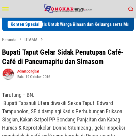
Loncat
Menu
ke
Mobile
konten
Kesehatan Gratis Untuk Warga Binaan dan Keluarga serta Masyarakat
Konten Spesial
Beranda
UTAMA
Bupati Taput Gelar Sidak Penutupan Café-
Café di Pancurnapitu dan Simasom
Adminbongkar
Rabu 19 Oktober 2016
Tarutung – BN.
Bupati Tapanuli Utara diwakili Sekda Taput Edward
Tampubolon, SE didampingi Kadis Perhubungan Erikson
Siagian, Kakan Satpol PP Sondang Panjaitan dan Kabag
Humas & Keprotokolan Donna Situmeang , gelar inspeksi
mendadak di café-café yang berada di Pansurnapitu