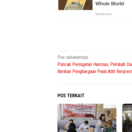
Navigasi
Pos sebelumnya
Puncak Peringatan Haornas, Pemkab Dai
pos
Berikan Penghargaan Pada Atlit Berprest
POS TERKAIT