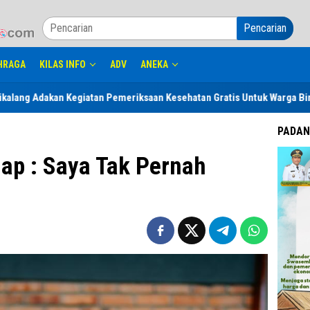
Pencarian
HRAGA
KILAS INFO
ADV
ANEKA
Pemeriksaan Kesehatan Gratis Untuk Warga Binaan dan Keluarga serta M
PADAN
ap : Saya Tak Pernah