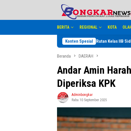
Loncat
tutup
ke
konten
BERITA
REGIONAL
KOTA
OLA
ng Perayaan HUT RI ke 81, Rutan Kelas IIB Sidikalang Adakan Kegiatan 
Konten Spesial
Beranda
DAERAH
Andar Amin Harah
Diperiksa KPK
Adminbongkar
Rabu 10 September 2025