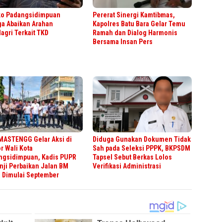
o Padangsidimpuan
Pererat Sinergi Kamtibmas,
ga Abaikan Arahan
Kapolres Batu Bara Gelar Temu
gri Terkait TKD
Ramah dan Dialog Harmonis
Bersama Insan Pers
MASTENGG Gelar Aksi di
Diduga Gunakan Dokumen Tidak
r Wali Kota
Sah pada Seleksi PPPK, BKPSDM
ngsidimpuan, Kadis PUPR
Tapsel Sebut Berkas Lolos
nji Perbaikan Jalan BM
Verifikasi Administrasi
 Dimulai September