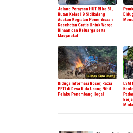
Jelang Perayaan HUT RI ke 81,
Pemk
Rutan Kelas IIB Sidikalang
Didu
Adakan Kegiatan Pemeriksaan
Menda
Kesehatan Gratis Untuk Warga
Binaan dan Keluarga serta
Masyarakat
Diduga Informasi Bocor, Razia
LSM 
PETI di Desa Kuta Usang Nihil
Kanto
Pelaku Penambang Ilegal
Pada
Berja
Muda