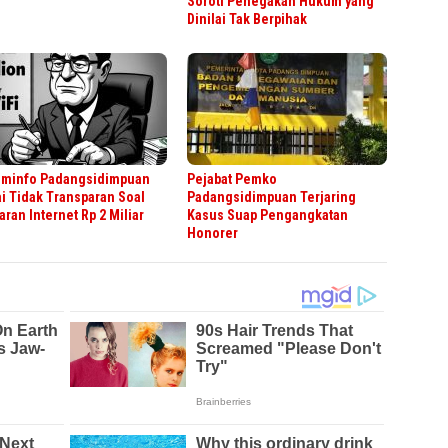
Soroti Penegakan Hukum yang
Dinilai Tak Berpihak
ominfo Padangsidimpuan
Pejabat Pemko
ai Tidak Transparan Soal
Padangsidimpuan Terjaring
ran Internet Rp 2 Miliar
Kasus Suap Pengangkatan
Honorer