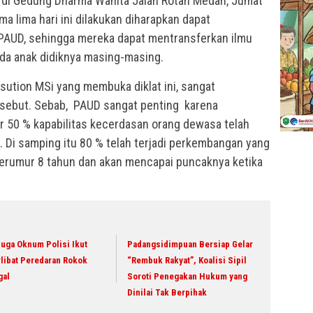
di Gedung Dharma Wanita Jalan Rotan Medan, Jumat
ma lima hari ini dilakukan diharapkan dapat
 PAUD, sehingga mereka dapat mentransferkan ilmu
da anak didiknya masing-masing.
asution MSi yang membuka diklat ini, sangat
ersebut. Sebab, PAUD sangat penting karena
tar 50 % kapabilitas kecerdasan orang dewasa telah
n. Di samping itu 80 % telah terjadi perkembangan yang
 berumur 8 tahun dan akan mencapai puncaknya ketika
uga Oknum Polisi Ikut
Padangsidimpuan Bersiap Gelar
libat Peredaran Rokok
“Rembuk Rakyat”, Koalisi Sipil
gal
Soroti Penegakan Hukum yang
Dinilai Tak Berpihak