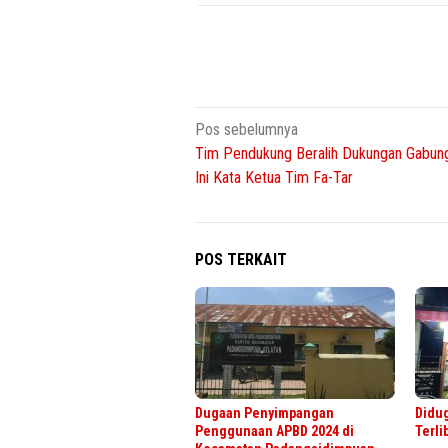
Navigasi
Pos sebelumnya
Tim Pendukung Beralih Dukungan Gabun
pos
Ini Kata Ketua Tim Fa-Tar
POS TERKAIT
Dugaan Penyimpangan
Didug
Penggunaan APBD 2024 di
Terli