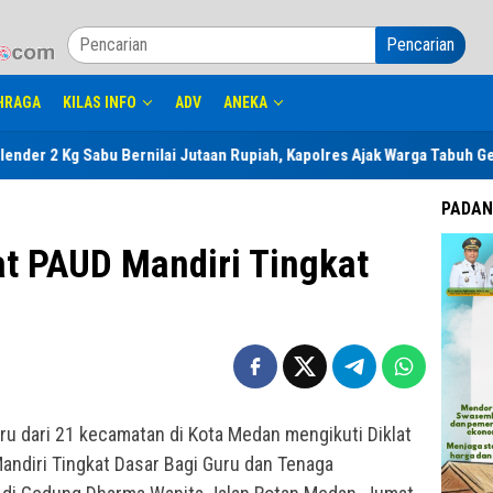
Pencarian
HRAGA
KILAS INFO
ADV
ANEKA
ernilai Jutaan Rupiah, Kapolres Ajak Warga Tabuh Genderang Perang 
PADAN
at PAUD Mandiri Tingkat
u dari 21 kecamatan di Kota Medan mengikuti Diklat
andiri Tingkat Dasar Bagi Guru dan Tenaga