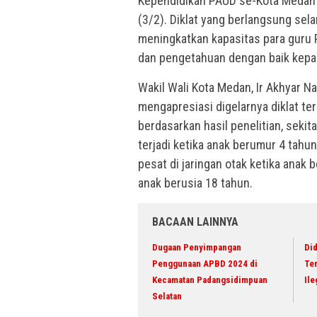
Kependidikan PAUD se-Kota Medan 
(3/2). Diklat yang berlangsung sela
meningkatkan kapasitas para guru
dan pengetahuan dengan baik kepa
Wakil Wali Kota Medan, Ir Akhyar N
mengapresiasi digelarnya diklat t
berdasarkan hasil penelitian, seki
terjadi ketika anak berumur 4 tahu
pesat di jaringan otak ketika anak
anak berusia 18 tahun.
BACAAN LAINNYA
Dugaan Penyimpangan
Did
Penggunaan APBD 2024 di
Ter
Kecamatan Padangsidimpuan
Ile
Selatan