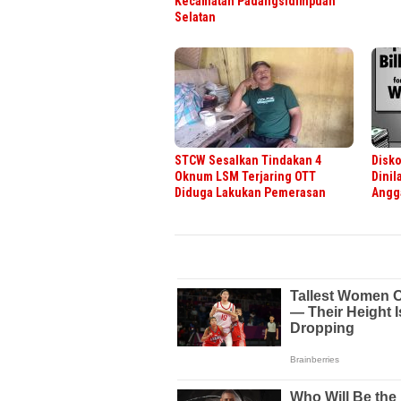
Kecamatan Padangsidimpuan
Selatan
STCW Sesalkan Tindakan 4
Disk
Oknum LSM Terjaring OTT
Dinil
Diduga Lakukan Pemerasan
Angga