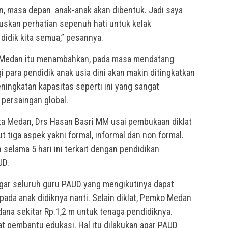
an, masa depan anak-anak akan dibentuk. Jadi saya
kuskan perhatian sepenuh hati untuk kelak
didik kita semua,” pesannya.
 Medan itu menambahkan, pada masa mendatang
 para pendidik anak usia dini akan makin ditingkatkan
peningkatan kapasitas seperti ini yang sangat
persaingan global.
ta Medan, Drs Hasan Basri MM usai pembukaan diklat
tiga aspek yakni formal, informal dan non formal.
 selama 5 hari ini terkait dengan pendidikan
UD.
 agar seluruh guru PAUD yang mengikutinya dapat
ada anak didiknya nanti. Selain diklat, Pemko Medan
dana sekitar Rp.1,2 m untuk tenaga pendidiknya.
t pembantu edukasi. Hal itu dilakukan agar PAUD