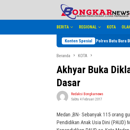
Loncat
tutup
ke
konten
BERITA
REGIONAL
KOTA
OLA
 Mendagri Terkait TKD
Polres Batu Bara Blender 2 Kg Sabu B
Konten Spesial
Beranda
KOTA
Akhyar Buka Dikl
Dasar
Redaksi Bongkarnews
Sabtu 4 Februari 2017
Medan ,BN- Sebanyak 115 orang gur
Pendidikan Anak Usia Dini (PAUD) M