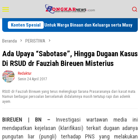
Loncat
Menu
ke
Mobile
konten
tan Gratis Untuk Warga Binaan dan Keluarga serta Masyarakat
Konten Spesial
Beranda
PERISTIWA
Ada Upaya “Sabotase”, Hingga Dugaan Kasus
Di RSUD dr Fauziah Bireuen Misterius
Redaktur
Senin 24 April 2017
RSUD dr Fauziah Bireuen yang terus melengkapi Sarana Prasarananya dari kasat mata.
Namun berbagai persoalan berselamak didalamnya masih tertutup rapi dan ademk
ayem.
BIREUEN | BN –
Investigasi wartawan media ini
mendapatkan kejelasan (klarifikasi) terkait dugaan adanya
pungutan liar (pungli) terhadap PNS yang melakukan