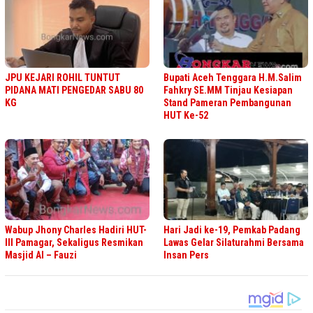
JPU KEJARI ROHIL TUNTUT
Bupati Aceh Tenggara H.M.Salim
PIDANA MATI PENGEDAR SABU 80
Fahkry SE.MM Tinjau Kesiapan
KG
Stand Pameran Pembangunan
HUT Ke-52
Wabup Jhony Charles Hadiri HUT-
Hari Jadi ke-19, Pemkab Padang
III Pamagar, Sekaligus Resmikan
Lawas Gelar Silaturahmi Bersama
Masjid Al – Fauzi
Insan Pers