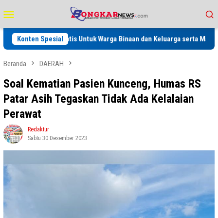
Loncat
Menu
ke
Mobile
konten
atan Gratis Untuk Warga Binaan dan Keluarga serta Masyarakat
Konten Spesial
Beranda
DAERAH
Soal Kematian Pasien Kunceng, Humas RS
Patar Asih Tegaskan Tidak Ada Kelalaian
Perawat
Redaktur
Sabtu 30 Desember 2023