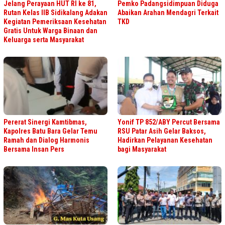
Jelang Perayaan HUT RI ke 81,
Pemko Padangsidimpuan Diduga
Rutan Kelas IIB Sidikalang Adakan
Abaikan Arahan Mendagri Terkait
Kegiatan Pemeriksaan Kesehatan
TKD
Gratis Untuk Warga Binaan dan
Keluarga serta Masyarakat
Pererat Sinergi Kamtibmas,
Yonif TP 852/ABY Percut Bersama
Kapolres Batu Bara Gelar Temu
RSU Patar Asih Gelar Baksos,
Ramah dan Dialog Harmonis
Hadirkan Pelayanan Kesehatan
Bersama Insan Pers
bagi Masyarakat