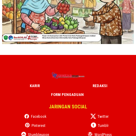
KARIR
REDAKSI
FORM PENGADUAN
JARINGAN SOCIAL
Facebook
Twitter
Pinterest
Tumblr
Stumbleupon
WordPress