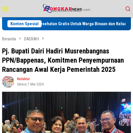
Loncat
Menu
ke
Mobile
konten
eriksaan Kesehatan Gratis Untuk Warga Binaan dan Keluarga serta Masy
Konten Spesial
Beranda
DAERAH
Pj. Bupati Dairi Hadiri Musrenbangnas
PPN/Bappenas, Komitmen Penyempurnaan
Rancangan Awal Kerja Pemerintah 2025
Redaktur
Selasa 7 Mei 2024