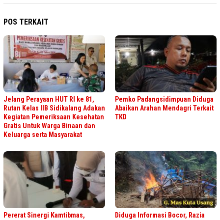
POS TERKAIT
Jelang Perayaan HUT RI ke 81,
Pemko Padangsidimpuan Diduga
Rutan Kelas IIB Sidikalang Adakan
Abaikan Arahan Mendagri Terkait
Kegiatan Pemeriksaan Kesehatan
TKD
Gratis Untuk Warga Binaan dan
Keluarga serta Masyarakat
Pererat Sinergi Kamtibmas,
Diduga Informasi Bocor, Razia