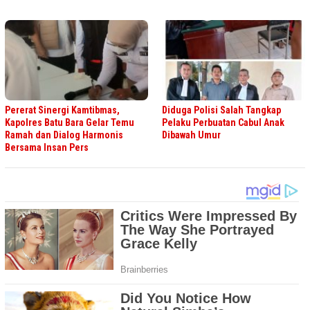
Pererat Sinergi Kamtibmas,
Diduga Polisi Salah Tangkap
Kapolres Batu Bara Gelar Temu
Pelaku Perbuatan Cabul Anak
Ramah dan Dialog Harmonis
Dibawah Umur
Bersama Insan Pers