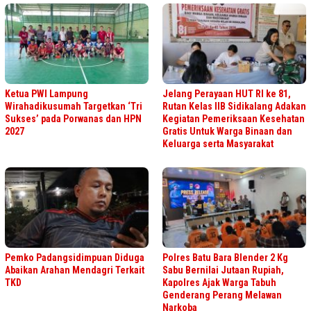
Ketua PWI Lampung
Jelang Perayaan HUT RI ke 81,
Wirahadikusumah Targetkan ‘Tri
Rutan Kelas IIB Sidikalang Adakan
Sukses’ pada Porwanas dan HPN
Kegiatan Pemeriksaan Kesehatan
2027
Gratis Untuk Warga Binaan dan
Keluarga serta Masyarakat
Pemko Padangsidimpuan Diduga
Polres Batu Bara Blender 2 Kg
Abaikan Arahan Mendagri Terkait
Sabu Bernilai Jutaan Rupiah,
TKD
Kapolres Ajak Warga Tabuh
Genderang Perang Melawan
Narkoba