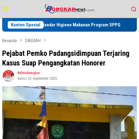
Loncat
Menu
ke
Mobile
konten
Perkuat Standar Higiene Makanan Program SPPG
Konten Spesial
Jelang Peraya
Beranda
DAERAH
Pejabat Pemko Padangsidimpuan Terjaring
Kasus Suap Pengangkatan Honorer
Adminbongkar
Kamis 25 September 2025