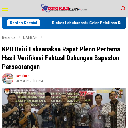
Loncat
Menu
ke
Mobile
konten
N 2027
Konten Spesial
Dinkes Labuhanbatu Gelar Pelatihan Keamanan Pangan
Beranda
DAERAH
KPU Dairi Laksanakan Rapat Pleno Pertama
Hasil Verifikasi Faktual Dukungan Bapaslon
Perseorangan
Redaktur
Jumat 12 Juli 2024