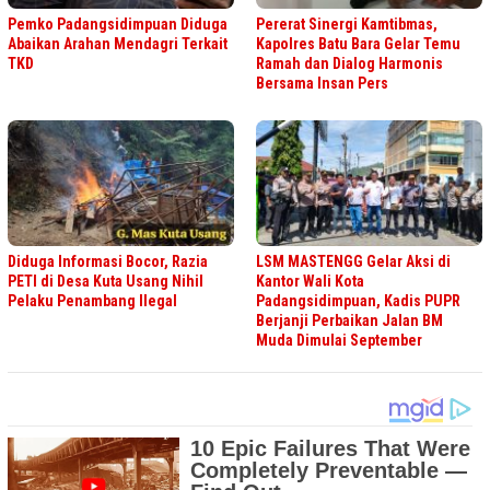
Pemko Padangsidimpuan Diduga
Pererat Sinergi Kamtibmas,
Abaikan Arahan Mendagri Terkait
Kapolres Batu Bara Gelar Temu
TKD
Ramah dan Dialog Harmonis
Bersama Insan Pers
Diduga Informasi Bocor, Razia
LSM MASTENGG Gelar Aksi di
PETI di Desa Kuta Usang Nihil
Kantor Wali Kota
Pelaku Penambang Ilegal
Padangsidimpuan, Kadis PUPR
Berjanji Perbaikan Jalan BM
Muda Dimulai September