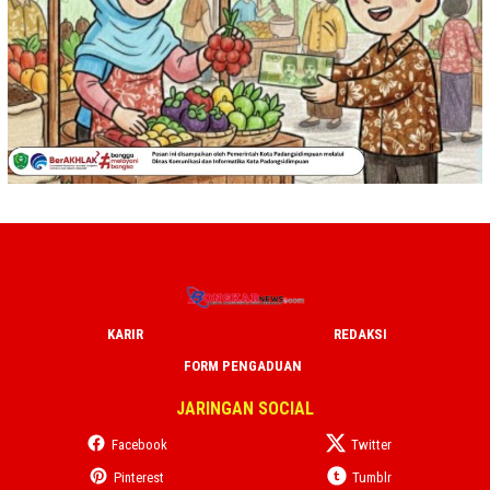
KARIR
REDAKSI
FORM PENGADUAN
JARINGAN SOCIAL
Facebook
Twitter
Pinterest
Tumblr