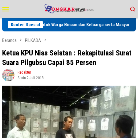
Loncat
Menu
ke
Mobile
konten
n Gratis Untuk Warga Binaan dan Keluarga serta Masyarakat
Konten Spesial
Pe
Beranda
PILKADA
Ketua KPU Nias Selatan : Rekapitulasi Surat
Suara Pilgubsu Capai 85 Persen
Redaktur
Senin 2 Juli 2018