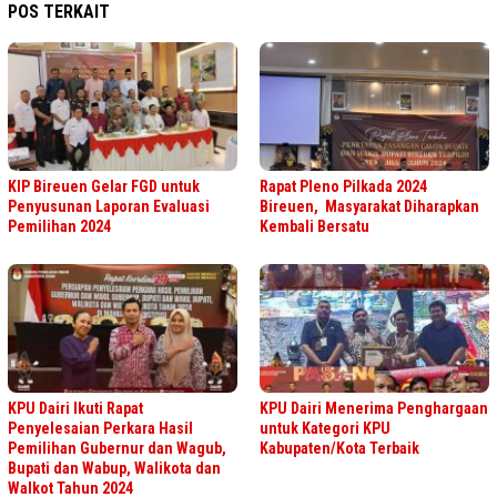
POS TERKAIT
KIP Bireuen Gelar FGD untuk
Rapat Pleno Pilkada 2024
Penyusunan Laporan Evaluasi
Bireuen, Masyarakat Diharapkan
Pemilihan 2024
Kembali Bersatu
KPU Dairi Ikuti Rapat
KPU Dairi Menerima Penghargaan
Penyelesaian Perkara Hasil
untuk Kategori KPU
Pemilihan Gubernur dan Wagub,
Kabupaten/Kota Terbaik
Bupati dan Wabup, Walikota dan
Walkot Tahun 2024