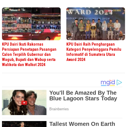
KPU Dairi Ikuti Rakornas
KPU Dairi Raih Penghargaan
Persiapan Penetapan Pasangan
Kategori Penyelenggara Pemilu
Calon Terpilih Gubernur dan
Informatif di Sumatera Utara
Wagub, Bupati dan Wabup serta
Award 2024
Walikota dan Walkot 2024