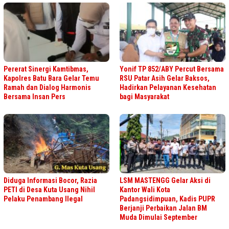
Pererat Sinergi Kamtibmas,
Yonif TP 852/ABY Percut Bersama
Kapolres Batu Bara Gelar Temu
RSU Patar Asih Gelar Baksos,
Ramah dan Dialog Harmonis
Hadirkan Pelayanan Kesehatan
Bersama Insan Pers
bagi Masyarakat
Diduga Informasi Bocor, Razia
LSM MASTENGG Gelar Aksi di
PETI di Desa Kuta Usang Nihil
Kantor Wali Kota
Pelaku Penambang Ilegal
Padangsidimpuan, Kadis PUPR
Berjanji Perbaikan Jalan BM
Muda Dimulai September