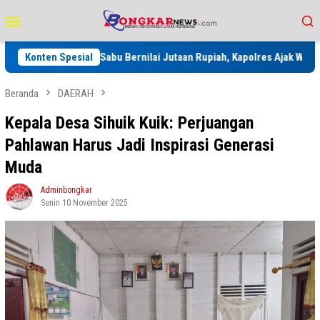
Loncat
Menu
ke
Mobile
konten
Blender 2 Kg Sabu Bernilai Jutaan Rupiah, Kapolres Ajak Warga Tabuh
Konten Spesial
Beranda
DAERAH
Kepala Desa Sihuik Kuik: Perjuangan
Pahlawan Harus Jadi Inspirasi Generasi
Muda
Adminbongkar
Senin 10 November 2025