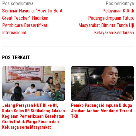
Navigasi
Pos sebelumnya
Pos berikutnya
Seminar Nasional “How To Be A
Pelayanan KIR di
pos
Great Teacher” Hadirkan
Padangsidimpuan Tutup,
Pembicara Bersertifikat
Masyarakat Diminta Tunda Uji
Internasional
Kelayakan Kendaraan
POS TERKAIT
Jelang Perayaan HUT RI ke 81,
Pemko Padangsidimpuan Diduga
Rutan Kelas IIB Sidikalang Adakan
Abaikan Arahan Mendagri Terkait
Kegiatan Pemeriksaan Kesehatan
TKD
Gratis Untuk Warga Binaan dan
Keluarga serta Masyarakat