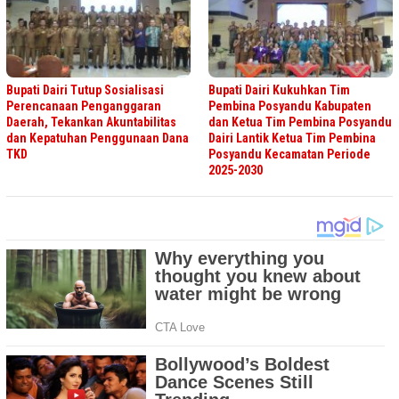
Bupati Dairi Tutup Sosialisasi
Bupati Dairi Kukuhkan Tim
Perencanaan Penganggaran
Pembina Posyandu Kabupaten
Daerah, Tekankan Akuntabilitas
dan Ketua Tim Pembina Posyandu
dan Kepatuhan Penggunaan Dana
Dairi Lantik Ketua Tim Pembina
TKD
Posyandu Kecamatan Periode
2025-2030