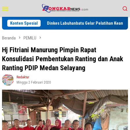
Loncat
Menu
ke
Mobile
konten
027
Konten Spesial
Dinkes Labuhanbatu Gelar Pelatihan Keamanan Pangan, P
Beranda
PEMILU
Hj Fitriani Manurung Pimpin Rapat
Konsulidasi Pembentukan Ranting dan Anak
Ranting PDIP Medan Selayang
Redaktur
Minggu 2 Februari 2020