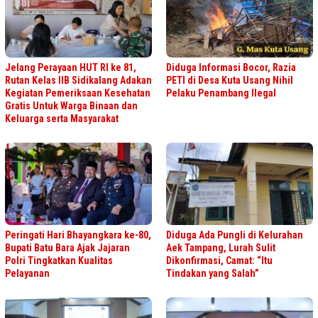
Jelang Perayaan HUT RI ke 81,
Diduga Informasi Bocor, Razia
Rutan Kelas IIB Sidikalang Adakan
PETI di Desa Kuta Usang Nihil
Kegiatan Pemeriksaan Kesehatan
Pelaku Penambang Ilegal
Gratis Untuk Warga Binaan dan
Keluarga serta Masyarakat
Peringati Hari Bhayangkara ke-80,
Diduga Ada Pungli di Kelurahan
Bupati Batu Bara Ajak Jajaran
Aek Tampang, Lurah Sulit
Polri Tingkatkan Kualitas
Dikonfirmasi, Camat: “Itu
Pelayanan
Tindakan yang Salah”