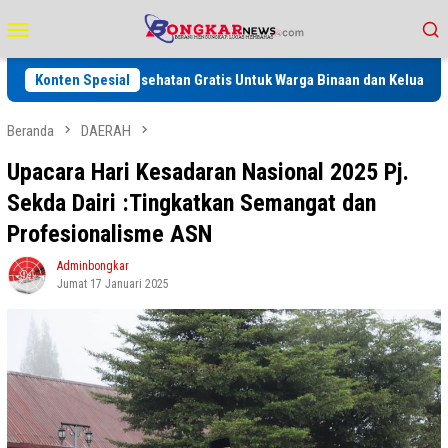
Loncat
Menu
ke
Mobile
konten
riksaan Kesehatan Gratis Untuk Warga Binaan dan Keluarga serta Masya
Konten Spesial
Beranda
DAERAH
Upacara Hari Kesadaran Nasional 2025 Pj.
Sekda Dairi :Tingkatkan Semangat dan
Profesionalisme ASN
Adminbongkar
Jumat 17 Januari 2025