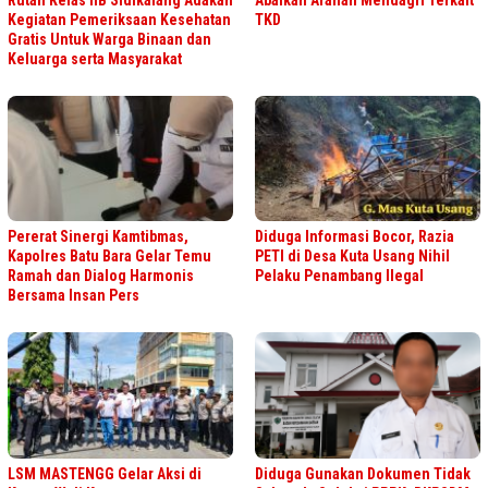
Kegiatan Pemeriksaan Kesehatan
TKD
Gratis Untuk Warga Binaan dan
Keluarga serta Masyarakat
Pererat Sinergi Kamtibmas,
Diduga Informasi Bocor, Razia
Kapolres Batu Bara Gelar Temu
PETI di Desa Kuta Usang Nihil
Ramah dan Dialog Harmonis
Pelaku Penambang Ilegal
Bersama Insan Pers
LSM MASTENGG Gelar Aksi di
Diduga Gunakan Dokumen Tidak