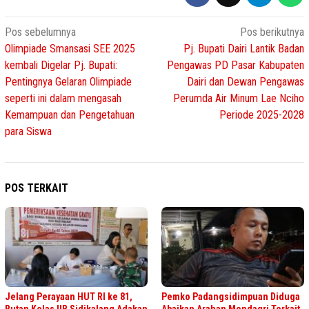
Navigasi
Pos sebelumnya
Pos berikutnya
Olimpiade Smansasi SEE 2025
Pj. Bupati Dairi Lantik Badan
pos
kembali Digelar Pj. Bupati:
Pengawas PD Pasar Kabupaten
Pentingnya Gelaran Olimpiade
Dairi dan Dewan Pengawas
seperti ini dalam mengasah
Perumda Air Minum Lae Nciho
Kemampuan dan Pengetahuan
Periode 2025-2028
para Siswa
POS TERKAIT
Jelang Perayaan HUT RI ke 81,
Pemko Padangsidimpuan Diduga
Rutan Kelas IIB Sidikalang Adakan
Abaikan Arahan Mendagri Terkait