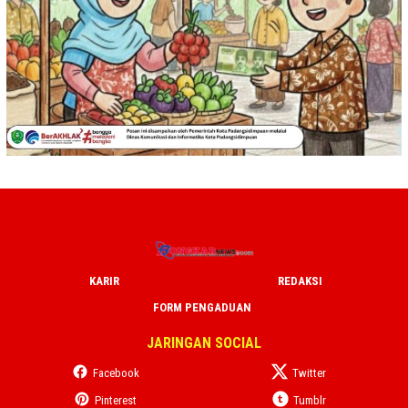
KARIR
REDAKSI
FORM PENGADUAN
JARINGAN SOCIAL
Facebook
Twitter
Pinterest
Tumblr