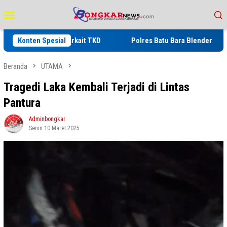
Loncat
Menu
ke
Mobile
konten
ndagri Terkait TKD
Konten Spesial
Polres Batu Bara Blender 2 Kg Sabu Bern
Beranda
UTAMA
Tragedi Laka Kembali Terjadi di Lintas
Pantura
Adminbongkar
Senin 10 Maret 2025