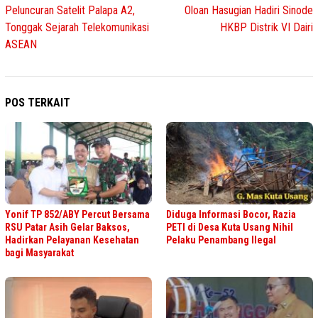
Peluncuran Satelit Palapa A2,
Oloan Hasugian Hadiri Sinode
Tonggak Sejarah Telekomunikasi
HKBP Distrik VI Dairi
ASEAN
POS TERKAIT
Yonif TP 852/ABY Percut Bersama
Diduga Informasi Bocor, Razia
RSU Patar Asih Gelar Baksos,
PETI di Desa Kuta Usang Nihil
Hadirkan Pelayanan Kesehatan
Pelaku Penambang Ilegal
bagi Masyarakat