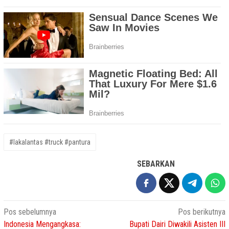
#lakalantas #truck #pantura
SEBARKAN
Navigasi
Pos sebelumnya
Pos berikutnya
Indonesia Mengangkasa:
Bupati Dairi Diwakili Asisten III
pos