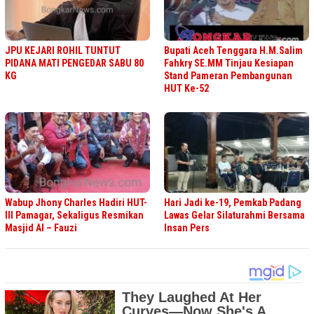
JPU KEJARI ROHIL TUNTUT
Bupati Aceh Tenggara H.M.Salim
PIDANA MATI PENGEDAR SABU 80
Fahkry SE.MM Tinjau Kesiapan
KG
Stand Pameran Pembangunan
HUT Ke-52
Wabup Jhony Charles Hadiri HUT-
Hari Jadi ke-19, Pemkab Padang
III Pamagar, Sekaligus Resmikan
Lawas Gelar Silaturahmi Bersama
Masjid Al – Fauzi
Insan Pers