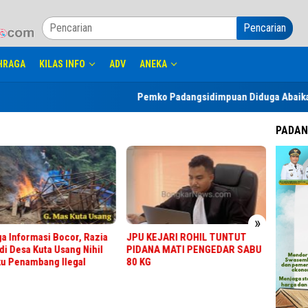
Pencarian
HRAGA
KILAS INFO
ADV
ANEKA
Pemko Padangsidimpuan Diduga Abaikan Ara
PADAN
»
U KEJARI ROHIL TUNTUT
Bupati Aceh Tenggara
Wabu
DANA MATI PENGEDAR SABU
H.M.Salim Fahkry SE.MM Tinjau
HUT-
 KG
Kesiapan Stand Pameran
Resm
Pembangunan HUT Ke-52