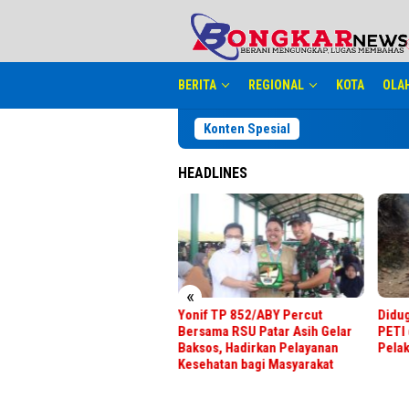
Loncat
tutup
ke
konten
BERITA
REGIONAL
KOTA
OLA
Konten Spesial
HEADLINES
«
onif TP 852/ABY Percut
Diduga Informasi Bocor, Razia
JP
ersama RSU Patar Asih Gelar
PETI di Desa Kuta Usang Nihil
PI
aksos, Hadirkan Pelayanan
Pelaku Penambang Ilegal
80
esehatan bagi Masyarakat