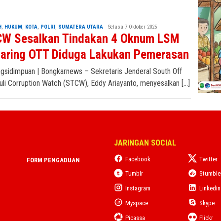
H
,
HUKUM
,
KOTA
,
POLRI
,
SUMATERA UTARA
adminbongkar
Selasa 7 Oktober 2025
W Sesalkan Tindakan 4 Oknum LSM
jaring OTT Diduga Lakukan Pemerasan
gsidimpuan | Bongkarnews – Sekretaris Jenderal South Off
uli Corruption Watch (STCW), Eddy Ariayanto, menyesalkan […]
JARINGAN SOCIAL
Facebook
Twitter
FORM PENGADUAN
Tumblr
Stumbl
Instagram
Linkedin
Myspace
Skype
Picassa
Flickr