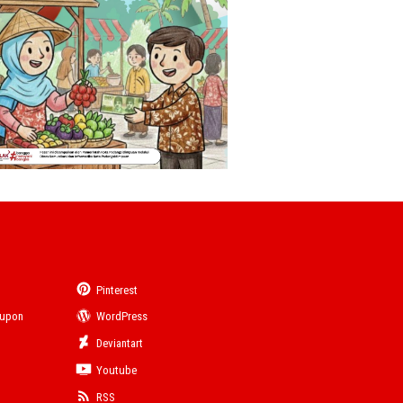
Pinterest
eupon
WordPress
Deviantart
Youtube
RSS