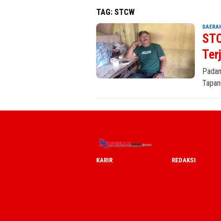
TAG:
STCW
DAERA
STC
Ter
Padan
Tapan
KARIR
REDAKSI