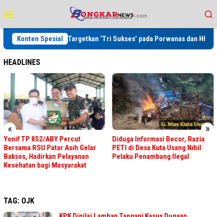
Loncat
Menu
ke
Mobile
konten
irahadikusumah Targetkan ‘Tri Sukses’ pada Porwanas dan HPN 2027
Konten Spesial
HEADLINES
«
»
Diduga Informasi Bocor, Razia
JPU KEJARI ROHIL TUNTUT
PETI di Desa Kuta Usang Nihil
PIDANA MATI PENGEDAR SABU
Pelaku Penambang Ilegal
80 KG
TAG:
OJK
KPK Dinilai Lamban Tangani Kasus Dugaan