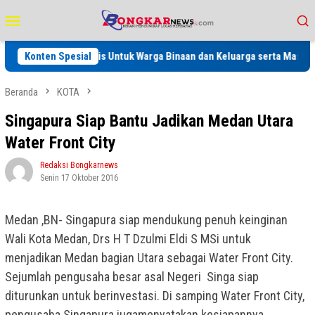
Loncat
Menu
ke
Mobile
konten
ehatan Gratis Untuk Warga Binaan dan Keluarga serta Masyarakat
Konten Spesial
Beranda
KOTA
Singapura Siap Bantu Jadikan Medan Utara
Water Front City
Redaksi Bongkarnews
Senin 17 Oktober 2016
Medan ,BN- Singapura siap mendukung penuh keinginan
Wali Kota Medan, Drs H T Dzulmi Eldi S MSi untuk
menjadikan Medan bagian Utara sebagai Water Front City.
Sejumlah pengusaha besar asal Negeri Singa siap
diturunkan untuk berinvestasi. Di samping Water Front City,
pengusaha Singapura jugamenyatakan kesiapannya