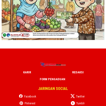
KARIR
REDAKSI
FORM PENGADUAN
JARINGAN SOCIAL
Facebook
Twitter
Pinterest
Tumblr