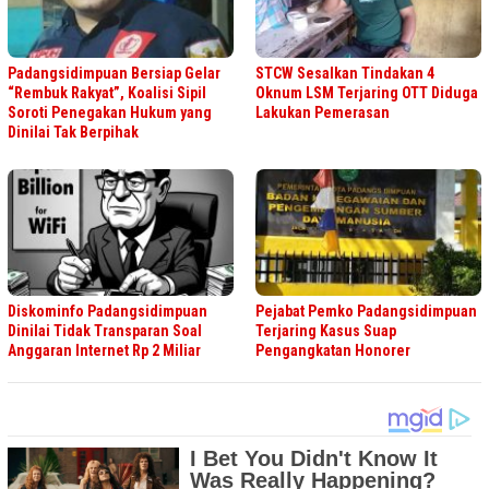
Padangsidimpuan Bersiap Gelar
STCW Sesalkan Tindakan 4
“Rembuk Rakyat”, Koalisi Sipil
Oknum LSM Terjaring OTT Diduga
Soroti Penegakan Hukum yang
Lakukan Pemerasan
Dinilai Tak Berpihak
Diskominfo Padangsidimpuan
Pejabat Pemko Padangsidimpuan
Dinilai Tidak Transparan Soal
Terjaring Kasus Suap
Anggaran Internet Rp 2 Miliar
Pengangkatan Honorer