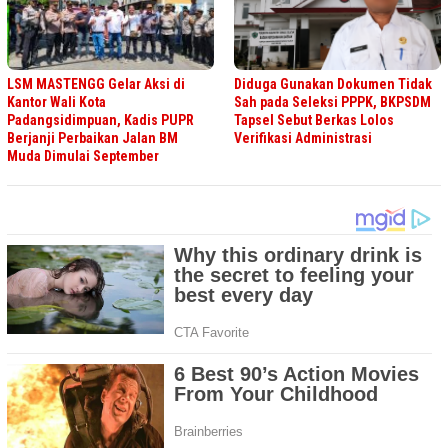
LSM MASTENGG Gelar Aksi di
Diduga Gunakan Dokumen Tidak
Kantor Wali Kota
Sah pada Seleksi PPPK, BKPSDM
Padangsidimpuan, Kadis PUPR
Tapsel Sebut Berkas Lolos
Berjanji Perbaikan Jalan BM
Verifikasi Administrasi
Muda Dimulai September