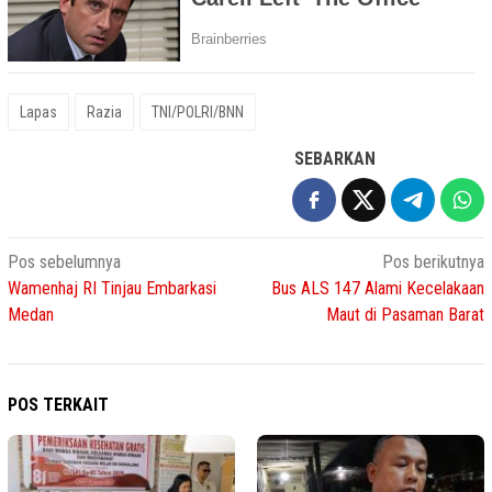
Lapas
Razia
TNI/POLRI/BNN
SEBARKAN
Navigasi
Pos sebelumnya
Pos berikutnya
Wamenhaj RI Tinjau Embarkasi
Bus ALS 147 Alami Kecelakaan
pos
Medan
Maut di Pasaman Barat
POS TERKAIT