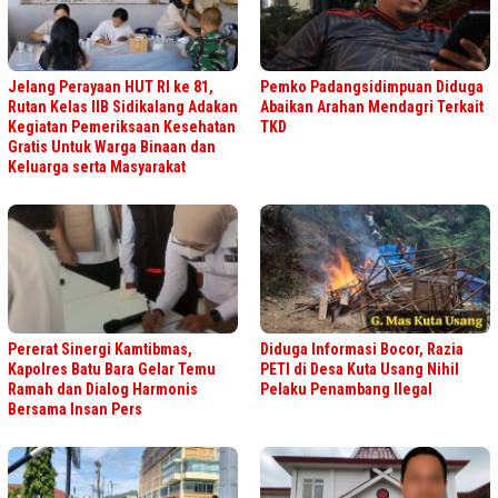
Jelang Perayaan HUT RI ke 81,
Pemko Padangsidimpuan Diduga
Rutan Kelas IIB Sidikalang Adakan
Abaikan Arahan Mendagri Terkait
Kegiatan Pemeriksaan Kesehatan
TKD
Gratis Untuk Warga Binaan dan
Keluarga serta Masyarakat
Pererat Sinergi Kamtibmas,
Diduga Informasi Bocor, Razia
Kapolres Batu Bara Gelar Temu
PETI di Desa Kuta Usang Nihil
Ramah dan Dialog Harmonis
Pelaku Penambang Ilegal
Bersama Insan Pers