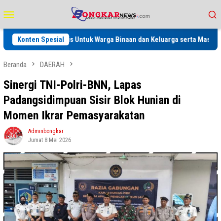
Loncat
Menu
ke
Mobile
konten
tan Gratis Untuk Warga Binaan dan Keluarga serta Masyarakat
Konten Spesial
Beranda
DAERAH
Sinergi TNI-Polri-BNN, Lapas
Padangsidimpuan Sisir Blok Hunian di
Momen Ikrar Pemasyarakatan
Adminbongkar
Jumat 8 Mei 2026