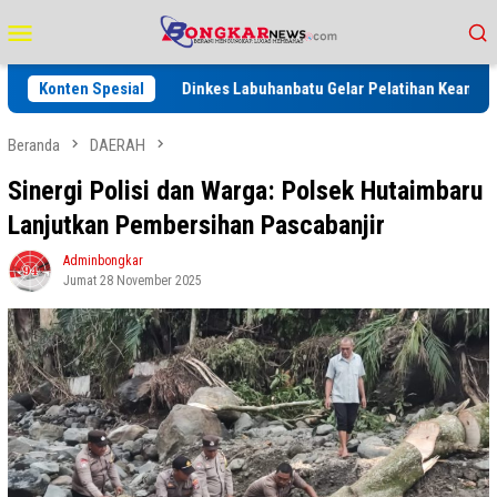
Loncat
Menu
ke
Mobile
konten
027
Konten Spesial
Dinkes Labuhanbatu Gelar Pelatihan Keamanan Pangan, P
Beranda
DAERAH
Sinergi Polisi dan Warga: Polsek Hutaimbaru
Lanjutkan Pembersihan Pascabanjir
Adminbongkar
Jumat 28 November 2025