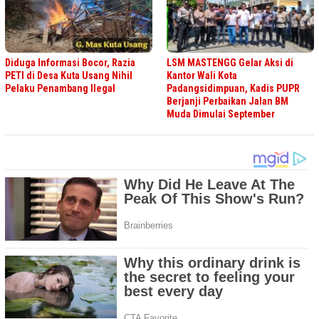
Diduga Informasi Bocor, Razia
LSM MASTENGG Gelar Aksi di
PETI di Desa Kuta Usang Nihil
Kantor Wali Kota
Pelaku Penambang Ilegal
Padangsidimpuan, Kadis PUPR
Berjanji Perbaikan Jalan BM
Muda Dimulai September