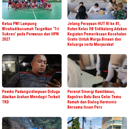
Ketua PWI Lampung
Jelang Perayaan HUT RI ke 81,
Wirahadikusumah Targetkan ‘Tri
Rutan Kelas IIB Sidikalang Adakan
Sukses’ pada Porwanas dan HPN
Kegiatan Pemeriksaan Kesehatan
2027
Gratis Untuk Warga Binaan dan
Keluarga serta Masyarakat
Pemko Padangsidimpuan Diduga
Pererat Sinergi Kamtibmas,
Abaikan Arahan Mendagri Terkait
Kapolres Batu Bara Gelar Temu
TKD
Ramah dan Dialog Harmonis
Bersama Insan Pers