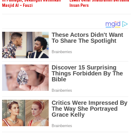
III Pamagar, Sekaligus Resmikan
Lawas Gelar Silaturahmi Bersama
Masjid Al – Fauzi
Insan Pers