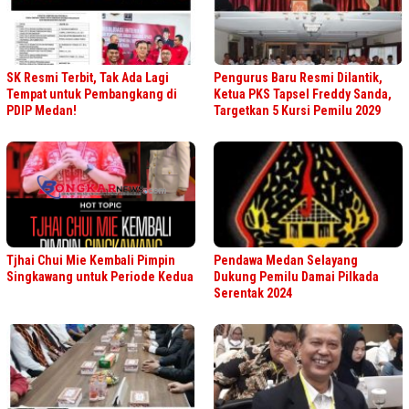
SK Resmi Terbit, Tak Ada Lagi
Pengurus Baru Resmi Dilantik,
Tempat untuk Pembangkang di
Ketua PKS Tapsel Freddy Sanda,
PDIP Medan!
Targetkan 5 Kursi Pemilu 2029
Tjhai Chui Mie Kembali Pimpin
Pendawa Medan Selayang
Singkawang untuk Periode Kedua
Dukung Pemilu Damai Pilkada
Serentak 2024