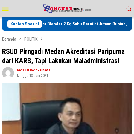
Loncat
Menu
ke
Mobile
konten
es Batu Bara Blender 2 Kg Sabu Bernilai Jutaan Rupiah, Kapolres Aja
Konten Spesial
Beranda
POLITIK
RSUD Pirngadi Medan Akreditasi Paripurna
dari KARS, Tapi Lakukan Maladministrasi
Redaksi Bongkarnews
Minggu 13 Juni 2021