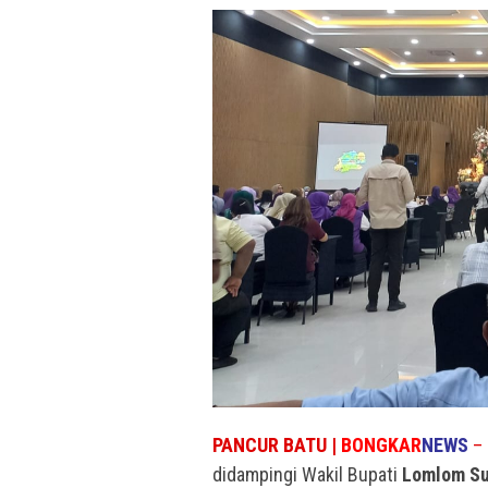
PANCUR BATU |
BONGKAR
NEWS
–
didampingi Wakil Bupati
Lomlom S