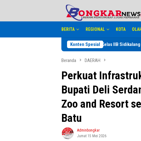
Loncat
tutup
ke
konten
BERITA
REGIONAL
KOTA
OLA
Perayaan HUT RI ke 81, Rutan Kelas IIB Sidikalang Adakan Kegiatan Pe
Konten Spesial
Beranda
DAERAH
Perkuat Infrastru
Bupati Deli Serd
Zoo and Resort se
Batu
Adminbongkar
Jumat 15 Mei 2026