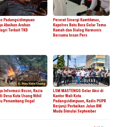
o Padangsidimpuan
Pererat Sinergi Kamtibmas,
ga Abaikan Arahan
Kapolres Batu Bara Gelar Temu
gri Terkait TKD
Ramah dan Dialog Harmonis
Bersama Insan Pers
a Informasi Bocor, Razia
LSM MASTENGG Gelar Aksi di
di Desa Kuta Usang Nihil
Kantor Wali Kota
ku Penambang Ilegal
Padangsidimpuan, Kadis PUPR
Berjanji Perbaikan Jalan BM
Muda Dimulai September