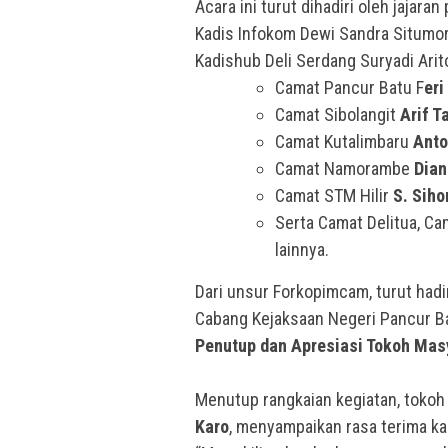
Acara ini turut dihadiri oleh jajaran
Kadis Infokom Dewi Sandra Situmor
Kadishub Deli Serdang Suryadi Arito
Camat Pancur Batu F
eri
Camat Sibolangit
Arif T
Camat Kutalimbaru
Anto
Camat Namorambe
Dian
Camat STM Hilir
S. Sih
Serta Camat Delitua, Ca
lainnya.
Dari unsur Forkopimcam, turut had
Cabang Kejaksaan Negeri Pancur 
Penutup dan Apresiasi Tokoh Mas
Menutup rangkaian kegiatan, tokoh
Karo
, menyampaikan rasa terima ka