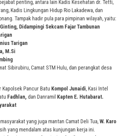
 pejabat penting, antara lain Kadis Kesehatan dr. Tetti,
ang, Kadis Lingkungan Hidup Rio Lakadewa, dan
nang. Tampak hadir pula para pimpinan wilayah, yaitu:
 Ginting, Didampingi Sekcam Fajar Tambunan
arigan
nius Tarigan
a, M.Si
ombing
mat Sibirubiru, Camat STM Hulu, dan perangkat desa
ir Kapolsek Pancur Batu
Kompol Junaidi
, Kasi Intel
Batu
Fadhlan,
dan Danramil
Kapten E. Hutabarat.
yarakat
 masyarakat yang juga mantan Camat Deli Tua,
W. Karo
sih yang mendalam atas kunjungan kerja ini.