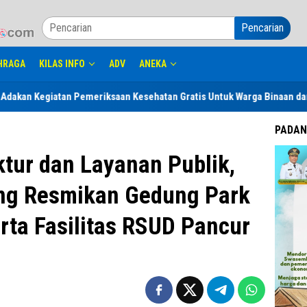
Pencarian
HRAGA
KILAS INFO
ADV
ANEKA
meriksaan Kesehatan Gratis Untuk Warga Binaan dan Keluarga serta Masy
PADAN
ktur dan Layanan Publik,
ang Resmikan Gedung Park
rta Fasilitas RSUD Pancur