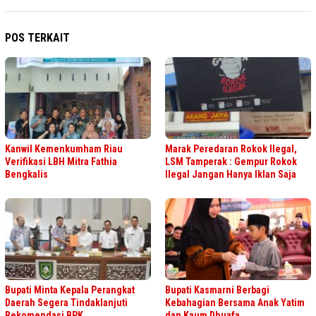
POS TERKAIT
Kanwil Kemenkumham Riau
Marak Peredaran Rokok Ilegal,
Verifikasi LBH Mitra Fathia
LSM Tamperak : Gempur Rokok
Bengkalis
Ilegal Jangan Hanya Iklan Saja
Bupati Minta Kepala Perangkat
Bupati Kasmarni Berbagi
Daerah Segera Tindaklanjuti
Kebahagian Bersama Anak Yatim
Rekomendasi BPK
dan Kaum Dhuafa