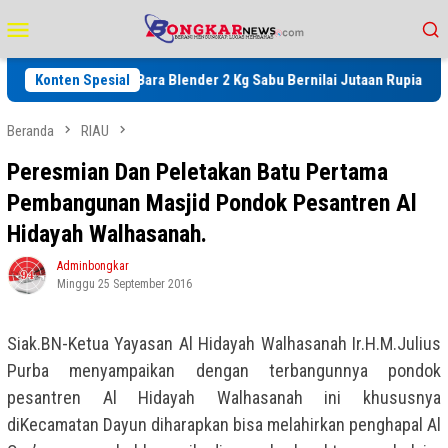
Loncat
Menu
ke
Mobile
konten
Polres Batu Bara Blender 2 Kg Sabu Bernilai Jutaan Rupiah, Kapolres
Konten Spesial
Beranda
RIAU
Peresmian Dan Peletakan Batu Pertama
Pembangunan Masjid Pondok Pesantren Al
Hidayah Walhasanah.
Adminbongkar
Minggu 25 September 2016
Siak.BN-Ketua Yayasan Al Hidayah Walhasanah Ir.H.M.Julius
Purba menyampaikan dengan terbangunnya pondok
pesantren Al Hidayah Walhasanah ini khususnya
diKecamatan Dayun diharapkan bisa melahirkan penghapal Al