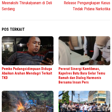
Meenakshi Thirukalyanam di Deli
Release Pengungkapan Kasus
Serdang
Tindak Pidana Narkotika
POS TERKAIT
Pemko Padangsidimpuan Diduga
Pererat Sinergi Kamtibmas,
Abaikan Arahan Mendagri Terkait
Kapolres Batu Bara Gelar Temu
TKD
Ramah dan Dialog Harmonis
Bersama Insan Pers