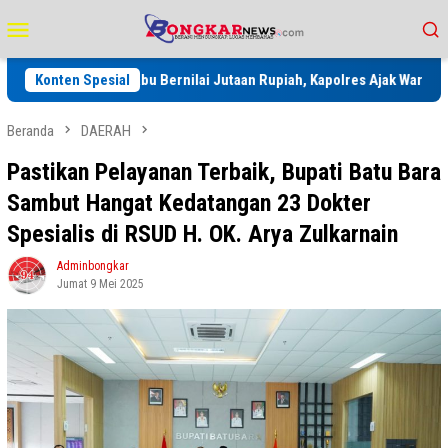
Loncat
Menu
ke
Mobile
konten
er 2 Kg Sabu Bernilai Jutaan Rupiah, Kapolres Ajak Warga Tabuh Gen
Konten Spesial
Beranda
DAERAH
Pastikan Pelayanan Terbaik, Bupati Batu Bara
Sambut Hangat Kedatangan 23 Dokter
Spesialis di RSUD H. OK. Arya Zulkarnain
Adminbongkar
Jumat 9 Mei 2025