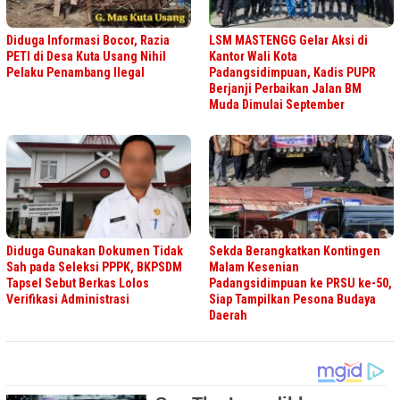
Diduga Informasi Bocor, Razia
LSM MASTENGG Gelar Aksi di
PETI di Desa Kuta Usang Nihil
Kantor Wali Kota
Pelaku Penambang Ilegal
Padangsidimpuan, Kadis PUPR
Berjanji Perbaikan Jalan BM
Muda Dimulai September
Diduga Gunakan Dokumen Tidak
Sekda Berangkatkan Kontingen
Sah pada Seleksi PPPK, BKPSDM
Malam Kesenian
Tapsel Sebut Berkas Lolos
Padangsidimpuan ke PRSU ke-50,
Verifikasi Administrasi
Siap Tampilkan Pesona Budaya
Daerah