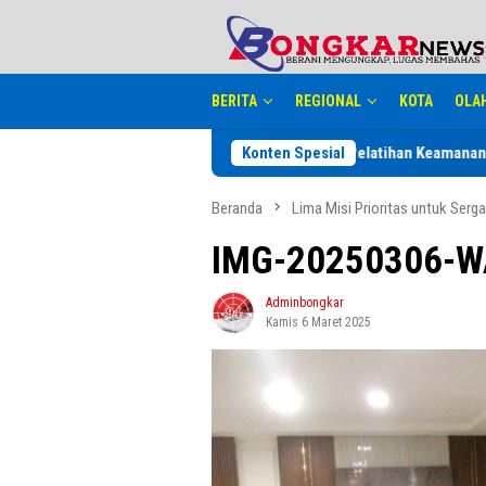
Loncat
tutup
ke
konten
BERITA
REGIONAL
KOTA
OLA
Dinkes Labuhanbatu Gelar Pelatihan Keamanan Pangan, P
Konten Spesial
Beranda
Lima Misi Prioritas untuk Serg
IMG-20250306-W
Adminbongkar
Kamis 6 Maret 2025