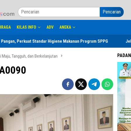
Pencarian
HRAGA
KILAS INFO
ADV
ANEKA
erkuat Standar Higiene Makanan Program SPPG
Jelang Perayaa
PADAN
ai Maju, Tangguh, dan Berkelanjutan
A0090