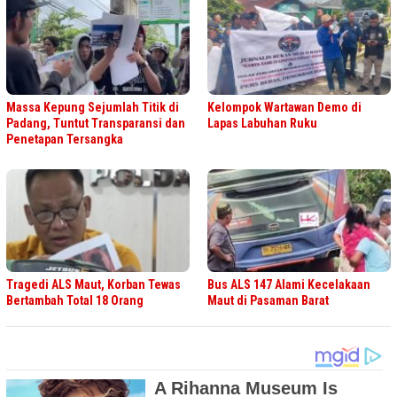
Massa Kepung Sejumlah Titik di
Kelompok Wartawan Demo di
Padang, Tuntut Transparansi dan
Lapas Labuhan Ruku
Penetapan Tersangka
Tragedi ALS Maut, Korban Tewas
Bus ALS 147 Alami Kecelakaan
Bertambah Total 18 Orang
Maut di Pasaman Barat