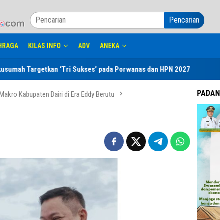
Pencarian
HRAGA
KILAS INFO
ADV
ANEKA
argetkan ‘Tri Sukses’ pada Porwanas dan HPN 2027
Dinkes L
PADAN
 Makro Kabupaten Dairi di Era Eddy Berutu