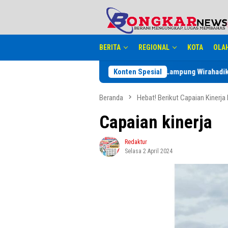
Loncat
tutup
ke
konten
BERITA
REGIONAL
KOTA
OLA
Ketua PWI Lampung Wirahadikusumah T
Konten Spesial
Beranda
Hebat! Berikut Capaian Kinerja
Capaian kinerja
Redaktur
Selasa 2 April 2024