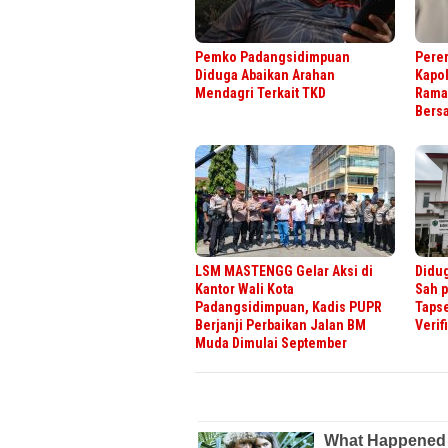
Pemko Padangsidimpuan
Perer
Diduga Abaikan Arahan
Kapol
Mendagri Terkait TKD
Rama
Bers
LSM MASTENGG Gelar Aksi di
Didu
Kantor Wali Kota
Sah 
Padangsidimpuan, Kadis PUPR
Tapse
Berjanji Perbaikan Jalan BM
Verif
Muda Dimulai September