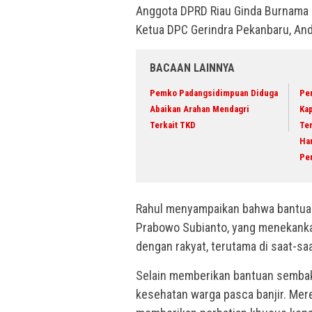
Anggota DPRD Riau Ginda Burnama 
Ketua DPC Gerindra Pekanbaru, And
BACAAN LAINNYA
Pemko Padangsidimpuan Diduga
Per
Abaikan Arahan Mendagri
Kap
Terkait TKD
Te
Ha
Pe
Rahul menyampaikan bahwa bantuan
Prabowo Subianto, yang menekankan
dengan rakyat, terutama di saat-saat
Selain memberikan bantuan sembak
kesehatan warga pasca banjir. Me