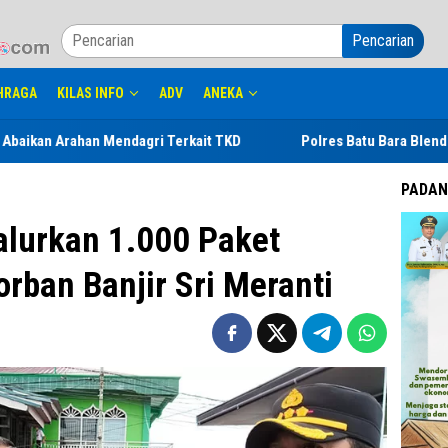
Pencarian
HRAGA
KILAS INFO
ADV
ANEKA
Mendagri Terkait TKD
Polres Batu Bara Blender 2 Kg Sabu Be
PADAN
alurkan 1.000 Paket
rban Banjir Sri Meranti