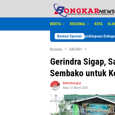
Loncat
tutup
ke
konten
BERITA
REGIONAL
KOTA
OLA
Pemko Padangsidimpuan Diduga Abaikan Arahan 
Konten Spesial
Beranda
DAERAH
Gerindra Sigap, S
Sembako untuk Ko
Adminbongkar
Rabu 12 Maret 2025