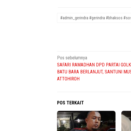
#admin_gerindra #gerindra #bhaksos #sos
Navigasi
Pos sebelumnya
SAFARI RAMADHAN DPD PARTAI GOL
pos
BATU BARA BERLANJUT, SANTUNI MU
ATTOHIROH
POS TERKAIT