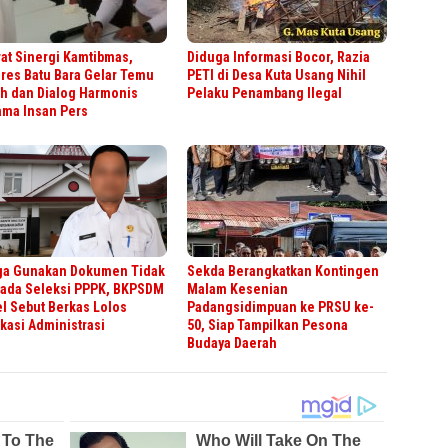
at Sinergi Kamtibmas,
Diduga Informasi Bocor, Razia
res Batu Bara Gelar Temu
PETI di Desa Kuta Usang Nihil
h dan Dialog Harmonis
Pelaku Penambang Ilegal
ama Insan Pers
ga Gunakan Dokumen Tidak
Sekda Berangkatkan Kontingen
pada Seleksi PPPK, BKPSDM
Malam Kesenian
l Sebut Berkas Lolos
Padangsidimpuan ke PRSU ke-
ikasi Administrasi
50, Siap Tampilkan Pesona
Budaya Daerah