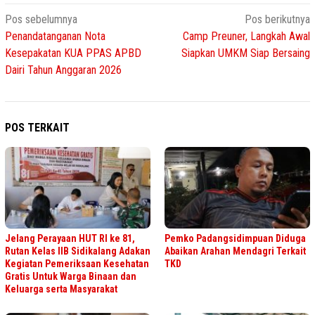
Navigasi
Pos sebelumnya
Pos berikutnya
Penandatanganan Nota
Camp Preuner, Langkah Awal
pos
Kesepakatan KUA PPAS APBD
Siapkan UMKM Siap Bersaing
Dairi Tahun Anggaran 2026
POS TERKAIT
Jelang Perayaan HUT RI ke 81,
Pemko Padangsidimpuan Diduga
Rutan Kelas IIB Sidikalang Adakan
Abaikan Arahan Mendagri Terkait
Kegiatan Pemeriksaan Kesehatan
TKD
Gratis Untuk Warga Binaan dan
Keluarga serta Masyarakat