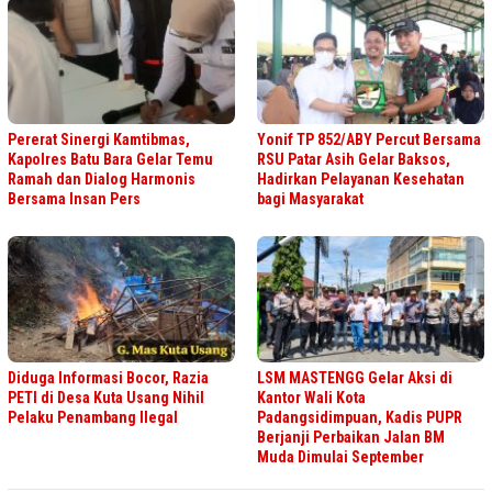
Pererat Sinergi Kamtibmas,
Yonif TP 852/ABY Percut Bersama
Kapolres Batu Bara Gelar Temu
RSU Patar Asih Gelar Baksos,
Ramah dan Dialog Harmonis
Hadirkan Pelayanan Kesehatan
Bersama Insan Pers
bagi Masyarakat
Diduga Informasi Bocor, Razia
LSM MASTENGG Gelar Aksi di
PETI di Desa Kuta Usang Nihil
Kantor Wali Kota
Pelaku Penambang Ilegal
Padangsidimpuan, Kadis PUPR
Berjanji Perbaikan Jalan BM
Muda Dimulai September