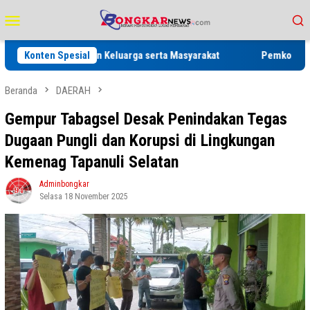
Loncat
Menu
ke
Mobile
konten
Binaan dan Keluarga serta Masyarakat
Konten Spesial
Pemko Padangsidimpuan
Beranda
DAERAH
Gempur Tabagsel Desak Penindakan Tegas
Dugaan Pungli dan Korupsi di Lingkungan
Kemenag Tapanuli Selatan
Adminbongkar
Selasa 18 November 2025