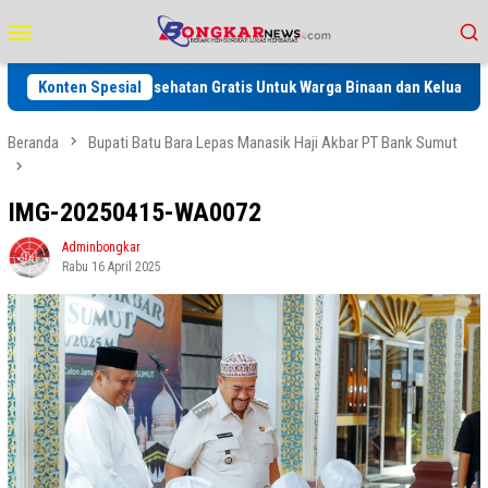
Loncat
Menu
ke
Mobile
konten
 Pemeriksaan Kesehatan Gratis Untuk Warga Binaan dan Keluarga serta 
Konten Spesial
Beranda
Bupati Batu Bara Lepas Manasik Haji Akbar PT Bank Sumut
IMG-20250415-WA0072
Adminbongkar
Rabu 16 April 2025