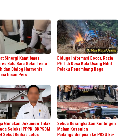
at Sinergi Kamtibmas,
Diduga Informasi Bocor, Razia
res Batu Bara Gelar Temu
PETI di Desa Kuta Usang Nihil
h dan Dialog Harmonis
Pelaku Penambang Ilegal
ama Insan Pers
ga Gunakan Dokumen Tidak
Sekda Berangkatkan Kontingen
pada Seleksi PPPK, BKPSDM
Malam Kesenian
l Sebut Berkas Lolos
Padangsidimpuan ke PRSU ke-