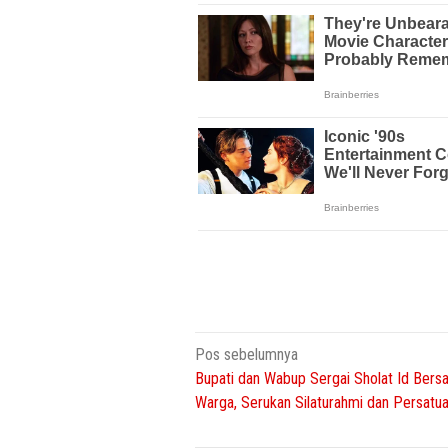
Navigasi
Pos sebelumnya
Bupati dan Wabup Sergai Sholat Id Ber
pos
Warga, Serukan Silaturahmi dan Persatu