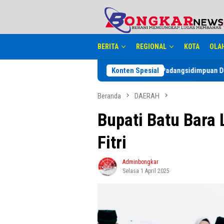
Loncat
tutup
ke
konten
BERITA
REGIONAL
KOTA
OLA
Pemko Padangsidimpuan Diduga Abaikan Ara
Konten Spesial
Beranda
DAERAH
Bupati Batu Bara 
Fitri
Adminbongkar
Selasa 1 April 2025