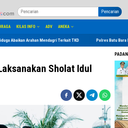
Pencarian
HRAGA
KILAS INFO
ADV
ANEKA
han Mendagri Terkait TKD
Polres Batu Bara Blender 2 Kg Sab
PADAN
Laksanakan Sholat Idul