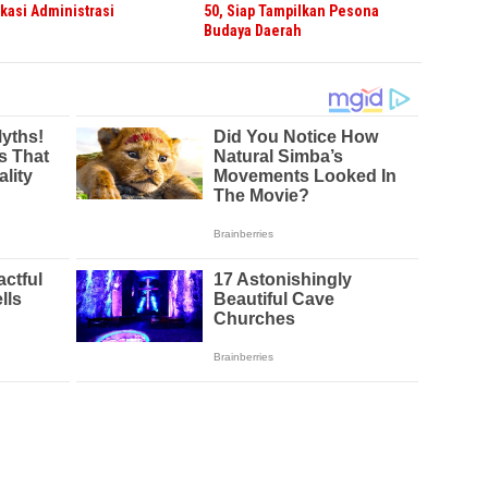
ikasi Administrasi
50, Siap Tampilkan Pesona
Budaya Daerah