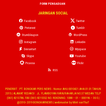
FORM PENGADUAN
JARINGAN SOCIAL
Facebook
Twitter
Pinterest
Tumblr
Stumbleupon
WordPress
Instagram
Linkedin
Deviantart
Myspace
Skype
Youtube
Picassa
Flickr
RSS
PENERBIT : PT. BONGKAR PERS NEWS - Nomor AHU-0010421.AHA.01.01.TAHUN
2015 | ALAMAT REDAKSI : JL. FLAMBOYAN RAYA/RAHARJA NO.37 MEDAN TELP
(061) 8213786. FAX (061) 8215552 NO. REKENING: 1088 – 01 – 000196 – 30-5 |
@2010- 2019 BONGKARNEWS | webmaster by Mint vanThaT