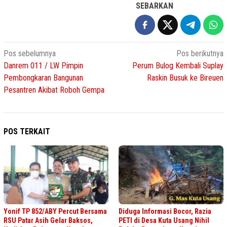
SEBARKAN
Navigasi
Pos sebelumnya
Pos berikutnya
Danrem 011 / LW Pimpin
Perum Bulog Kembali Suplay
pos
Pembongkaran Bangunan
Raskin Busuk ke Bireuen
Pesantren Akibat Roboh Gempa
POS TERKAIT
Yonif TP 852/ABY Percut Bersama
Diduga Informasi Bocor, Razia
RSU Patar Asih Gelar Baksos,
PETI di Desa Kuta Usang Nihil