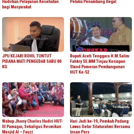
Hadirkan Pelayanan Kesehatan
Pelaku Penambang Ilegal
bagi Masyarakat
JPU KEJARI ROHIL TUNTUT
Bupati Aceh Tenggara H.M.Salim
PIDANA MATI PENGEDAR SABU 80
Fahkry SE.MM Tinjau Kesiapan
KG
Stand Pameran Pembangunan
HUT Ke-52
Wabup Jhony Charles Hadiri HUT-
Hari Jadi ke-19, Pemkab Padang
III Pamagar, Sekaligus Resmikan
Lawas Gelar Silaturahmi Bersama
Masjid Al – Fauzi
Insan Pers