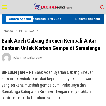
Loncat
Menu
ke
Mobile
konten
’ pada Porwanas dan HPN 2027
Konten Spesial
Dinkes Labuhanbatu Gelar Pel
Beranda
PERISTIWA
Bank Aceh Cabang Bireuen Kembali Antar
Bantuan Untuk Korban Gempa di Samalanga
Rabu 14 Desember 2016
BIREUEN | BN –
PT Bank Aceh Syariah Cabang Bireuen
kembali membuktikan aksi kepeduliannya kepada warga
yang terkena musibah gempa bumi Pidie Jaya dan
Samalanga Kabupaten Bireuen, dengan menyerahkan
bantuan aneka kebutuhan sembako.