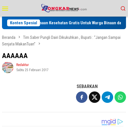
Loncat
Menu
ke
Mobile
konten
 Kegiatan Pemeriksaan Kesehatan Gratis Untuk Warga Binaan dan Keluarg
Konten Spesial
Beranda
Tim Saber Pungli Dairi Dikukuhkan , Bupati : “Jangan Sampai
Senjata MakanTuan”
AAAAAA
Redaktur
Sabtu 25 Februari 2017
SEBARKAN