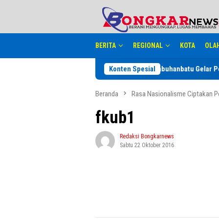
Loncat
tutup
ke
konten
BERITA
REGIONAL
KOTA
OLA
Konten Spesial
Dinkes Labuhanbatu Gelar Pelati
Beranda
Rasa Nasionalisme Ciptakan 
fkub1
Redaksi Bongkarnews
Sabtu 22 Oktober 2016